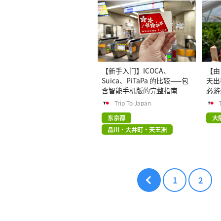
【新手入门】ICOCA、
【由 
Suica、PiTaPa 的比较——包
天出
含智能手机版的完整指南
必游
Trip To Japan
东京都
大
品川・大井町・天王洲
1
2