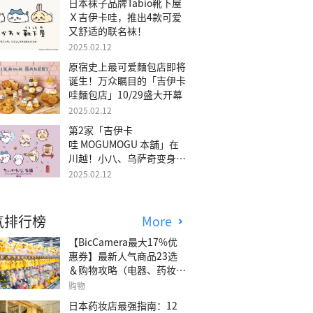
日本袜子品牌Tabio靴下屋
Ｘ吉伊卡哇，推出4款可爱
又舒适的联名袜！
2025.02.12
原宿史上最可爱麵包店即将
诞生！万众瞩目的「吉伊卡
哇麵包店」10/29盛大开幕
2025.02.12
第2家「吉伊卡
哇 MOGUMOGU 本舖」在
川越！小八、乌萨奇变身可
爱地瓜！
2025.02.12
气排行榜
More
【BicCamera最大17%优
惠券】最新人气商品23选
＆购物攻略（电器、药妆、
玩具等）
购物
日本药妆店最强指南：12