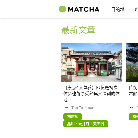
目的地
最新文章
【东京4大体验】即使是初次
传统
体验也能享受经典又深刻的体
本融
验
Trip To Japan
东京都
京
品川・大井町・天王洲