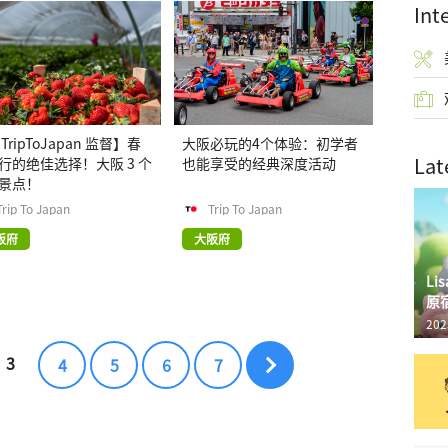
Int
TripToJapan 监督】春
大阪必玩的4个体验：初学者
Lat
行的绝佳选择！大阪 3 个
也能享受的经典深度活动
景点！
Trip To Japan
Trip To Japan
阪府
大阪府
L
原
202
3
4
5
6
7