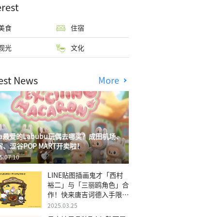
erest
美食
住宿
观光
文化
est News
More
isa最爱的Labubu玩偶去哪买？成田机场、
宿、涩谷POP MART开卖啦！
5.07.10
LINE贴图插画鬼才「西村
裕二」与「三丽鸥角色」合
作！快来唐吉诃德入手限量
商品
2025.03.25