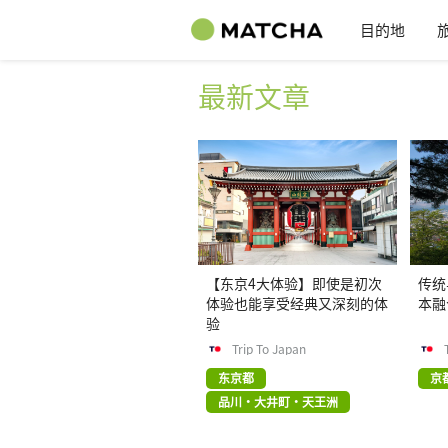
目的地
最新文章
【东京4大体验】即使是初次
传统
体验也能享受经典又深刻的体
本融
验
Trip To Japan
东京都
京
品川・大井町・天王洲