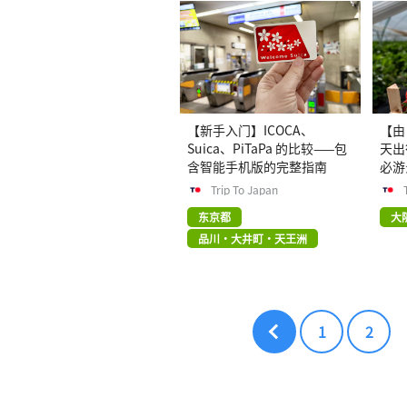
【新手入门】ICOCA、
【由 
Suica、PiTaPa 的比较——包
天出
含智能手机版的完整指南
必游
Trip To Japan
东京都
大
品川・大井町・天王洲
1
2