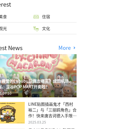
erest
美食
住宿
观光
文化
est News
More
isa最爱的Labubu玩偶去哪买？成田机场、
宿、涩谷POP MART开卖啦！
5.07.10
LINE贴图插画鬼才「西村
裕二」与「三丽鸥角色」合
作！快来唐吉诃德入手限量
商品
2025.03.25