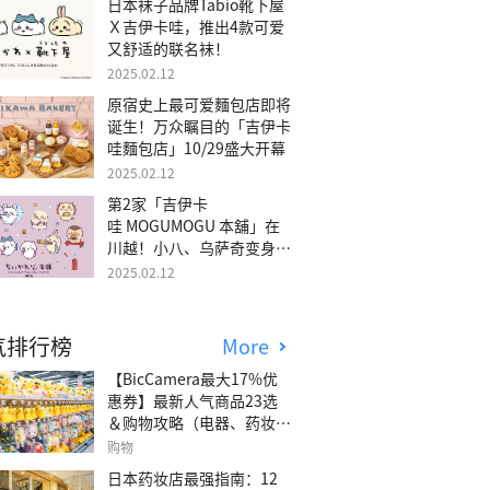
日本袜子品牌Tabio靴下屋
Ｘ吉伊卡哇，推出4款可爱
又舒适的联名袜！
2025.02.12
原宿史上最可爱麵包店即将
诞生！万众瞩目的「吉伊卡
哇麵包店」10/29盛大开幕
2025.02.12
第2家「吉伊卡
哇 MOGUMOGU 本舖」在
川越！小八、乌萨奇变身可
爱地瓜！
2025.02.12
气排行榜
More
【BicCamera最大17%优
惠券】最新人气商品23选
＆购物攻略（电器、药妆、
玩具等）
购物
日本药妆店最强指南：12