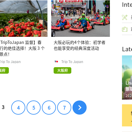
Int
TripToJapan 监督】春
大阪必玩的4个体验：初学者
Lat
行的绝佳选择！大阪 3 个
也能享受的经典深度活动
景点！
Trip To Japan
Trip To Japan
阪府
大阪府
L
原
202
3
4
5
6
7