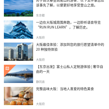
对于首次攀登高尾山的游客：以下五件事您应
该事先了解，以便更好地享受登山之旅。
东京都
一边在大阪城周围奔跑，一边聆听语音导览
“RUN RUN LEARN”，了解历史。
大阪府
大阪最佳体验：添加到您的旅行愿望清单中的
20 种独特体验
大阪府
【东京出发】富士山私人定制游体验 | 奢华自
由的一天
静冈县
完整品味大阪：当地人喜爱的特色美食
大阪府