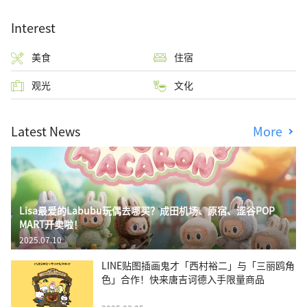
Interest
美食
住宿
观光
文化
Latest News
More
Lisa最爱的Labubu玩偶去哪买？成田机场、原宿、涩谷POP
MART开卖啦！
2025.07.10
LINE贴图插画鬼才「西村裕二」与「三丽鸥角
色」合作！快来唐吉诃德入手限量商品