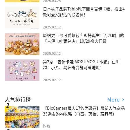
2025.03.25
日本袜子品牌Tabio靴下屋Ｘ吉伊卡哇，推出4
款可爱又舒适的联名袜！
2025.02.12
原宿史上最可爱麵包店即将诞生！万众瞩目的
「吉伊卡哇麵包店」10/29盛大开幕
2025.02.12
第2家「吉伊卡哇 MOGUMOGU 本舖」在川
越！小八、乌萨奇变身可爱地瓜！
2025.02.12
人气排行榜
More
【BicCamera最大17%优惠券】最新人气商品
23选＆购物攻略（电器、药妆、玩具等）
购物