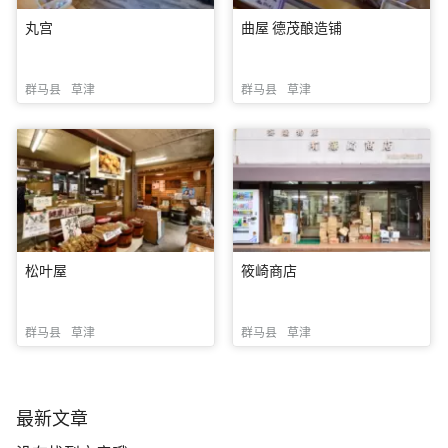
丸宫
曲屋 德茂酿造铺
群马县
草津
群马县
草津
松叶屋
筱崎商店
群马县
草津
群马县
草津
最新文章