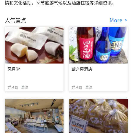
情和文化活动，季节旅游气候以及酒店住宿等详细资讯。
人气景点
More
风月堂
鹫之屋酒店
群马县
草津
群马县
草津