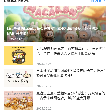
Latest News
More
Lisa最爱的Labubu玩偶去哪买？成田机场、原宿、涩谷POP
MART开卖啦！
2025.07.10
LINE贴图插画鬼才「西村裕二」与「三丽鸥角
色」合作！快来唐吉诃德入手限量商品
2025.03.25
日本袜子品牌Tabio靴下屋Ｘ吉伊卡哇，推出4
款可爱又舒适的联名袜！
2025.02.12
原宿史上最可爱麵包店即将诞生！万众瞩目的
「吉伊卡哇麵包店」10/29盛大开幕
2025.02.12