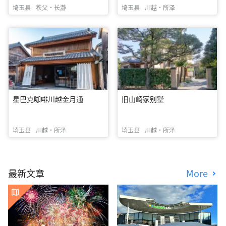
埼玉县
秩父・长瀞
埼玉县
川越・所泽
星巴克咖啡川越金月通
旧山崎家别墅
埼玉县
川越・所泽
埼玉县
川越・所泽
最新文章
More