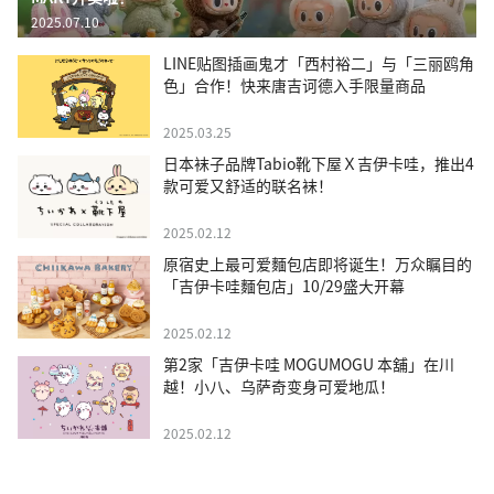
2025.07.10
LINE贴图插画鬼才「西村裕二」与「三丽鸥角
色」合作！快来唐吉诃德入手限量商品
2025.03.25
日本袜子品牌Tabio靴下屋Ｘ吉伊卡哇，推出4
款可爱又舒适的联名袜！
2025.02.12
原宿史上最可爱麵包店即将诞生！万众瞩目的
「吉伊卡哇麵包店」10/29盛大开幕
2025.02.12
第2家「吉伊卡哇 MOGUMOGU 本舖」在川
越！小八、乌萨奇变身可爱地瓜！
2025.02.12