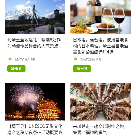
到埼玉圣地巡礼！精选8处作
日本酒，葡萄酒，使用当地食
为动漫作品舞台的人气景点
材的日本料理。埼玉县当地酒
窖＆葡萄酒酿造厂4选
MATCHA-PR
MATCHA-PR
埼玉县
埼玉县
【埼玉县】UNESCO无形文化
来川越走一趟穿越时空之旅，
遗产之秩父夜祭〜活动概要＆
集满七福神的福气！