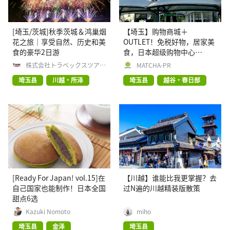
[埼玉/茨城]秋季茨城＆鸿巢烟
【埼玉】购物商城＋
花之旅｜享受自然、历史和美
OUTLET！免税好物，居家美
食的豪华2日游
食，日本超级购物中心
【AEON Lake Town】欢迎您
株式会社トラベックスツアー
MATCHA-PR
ズ
埼玉县
川越・所泽
埼玉县
越谷・春日部
[Ready For Japan! vol.15]在
【川越】谁能比我更掌握？去
自己国家也能制作！日本全国
过N遍的川越精装版散策
甜点6选
Kazuki Nomoto
miho
埼玉县
金泽
埼玉县