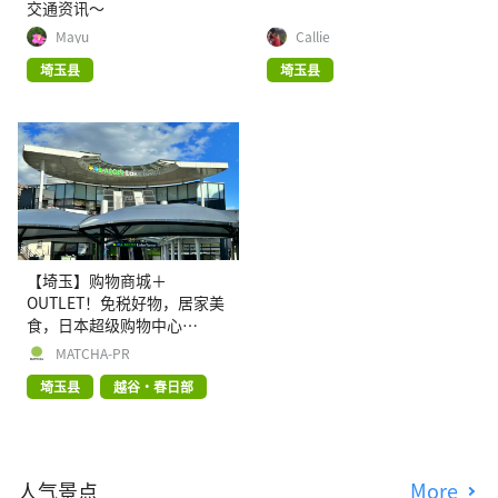
交通资讯〜
Mayu
Callie
埼玉县
埼玉县
【埼玉】购物商城＋
OUTLET！免税好物，居家美
食，日本超级购物中心
【AEON Lake Town】欢迎您
MATCHA-PR
埼玉县
越谷・春日部
人气景点
More