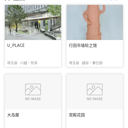
U_PLACE
行田市埴轮之馆
埼玉县
川越・所泽
埼玉县
越谷・春日部
大岛屋
宫殿花园