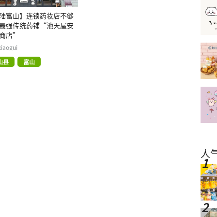
陆富山】连锁药妆店不够
最强传统药铺“池天屋安
商店”
xiaogui
山县
富山
人