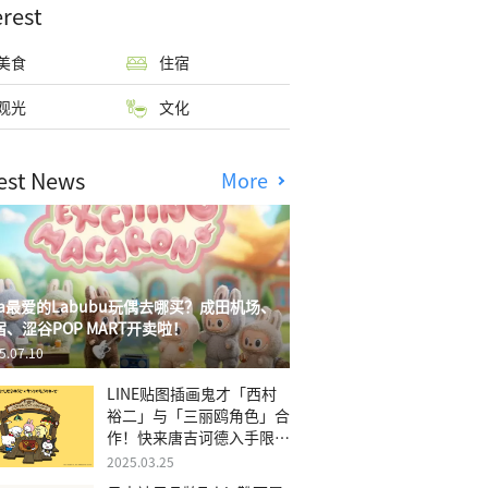
erest
美食
住宿
观光
文化
est News
More
isa最爱的Labubu玩偶去哪买？成田机场、
宿、涩谷POP MART开卖啦！
5.07.10
LINE贴图插画鬼才「西村
裕二」与「三丽鸥角色」合
作！快来唐吉诃德入手限量
商品
2025.03.25