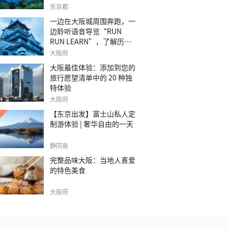
之旅。
东京都
一边在大阪城周围奔跑，一
边聆听语音导览“RUN
RUN LEARN”，了解历
史。
大阪府
大阪最佳体验：添加到您的
旅行愿望清单中的 20 种独
特体验
大阪府
【东京出发】富士山私人定
制游体验 | 奢华自由的一天
静冈县
完整品味大阪：当地人喜爱
的特色美食
大阪府