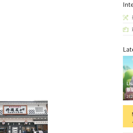
Int
Lat
L
原
202