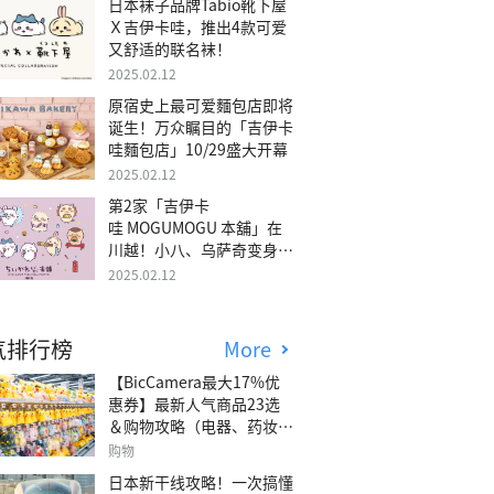
日本袜子品牌Tabio靴下屋
Ｘ吉伊卡哇，推出4款可爱
又舒适的联名袜！
2025.02.12
原宿史上最可爱麵包店即将
诞生！万众瞩目的「吉伊卡
哇麵包店」10/29盛大开幕
2025.02.12
第2家「吉伊卡
哇 MOGUMOGU 本舖」在
川越！小八、乌萨奇变身可
爱地瓜！
2025.02.12
气排行榜
More
【BicCamera最大17%优
惠券】最新人气商品23选
＆购物攻略（电器、药妆、
玩具等）
购物
日本新干线攻略！一次搞懂