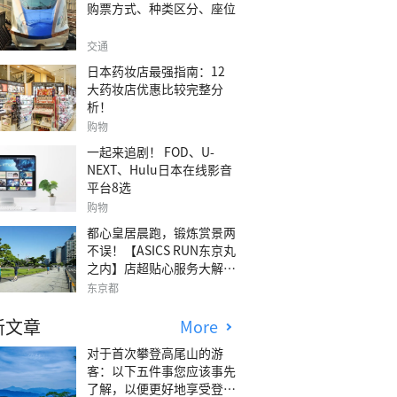
购票方式、种类区分、座位
交通
日本药妆店最强指南：12
大药妆店优惠比较完整分
析！
购物
一起来追剧！ FOD、U-
NEXT、Hulu日本在线影音
平台8选
购物
都心皇居晨跑，锻炼赏景两
不误！【ASICS RUN东京丸
之内】店超贴心服务大解
析！
东京都
新文章
More
对于首次攀登高尾山的游
客：以下五件事您应该事先
了解，以便更好地享受登山