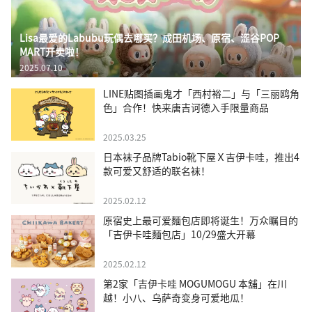
Lisa最爱的Labubu玩偶去哪买？成田机场、原宿、涩谷POP
MART开卖啦！
2025.07.10
LINE贴图插画鬼才「西村裕二」与「三丽鸥角
色」合作！快来唐吉诃德入手限量商品
2025.03.25
日本袜子品牌Tabio靴下屋Ｘ吉伊卡哇，推出4
款可爱又舒适的联名袜！
2025.02.12
原宿史上最可爱麵包店即将诞生！万众瞩目的
「吉伊卡哇麵包店」10/29盛大开幕
2025.02.12
第2家「吉伊卡哇 MOGUMOGU 本舖」在川
越！小八、乌萨奇变身可爱地瓜！