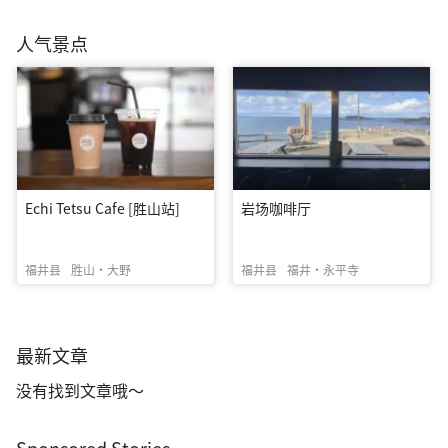
人气景点
Echi Tetsu Cafe [胜山站]
岩场咖啡厅
福井县
胜山・大野
福井县
福井・永平寺
最新文章
没有找到文章哦～