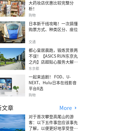
大药妆店优惠比较完整分
析！
购物
日本新干线攻略！一次搞懂
购票方式、种类区分、座位
交通
都心皇居晨跑，锻炼赏景两
不误！【ASICS RUN东京丸
之内】店超贴心服务大解
析！
东京都
一起来追剧！ FOD、U-
NEXT、Hulu日本在线影音
平台8选
购物
新文章
More
对于首次攀登高尾山的游
客：以下五件事您应该事先
了解，以便更好地享受登山