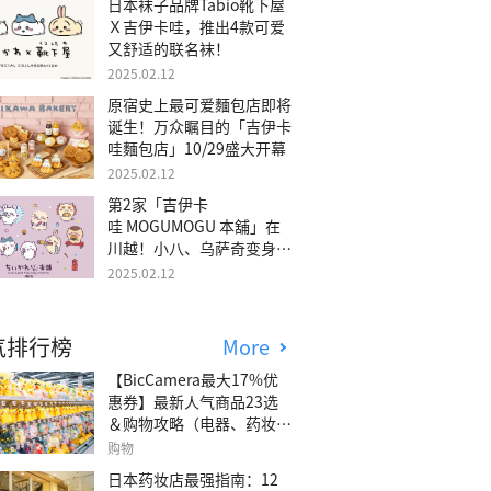
日本袜子品牌Tabio靴下屋
Ｘ吉伊卡哇，推出4款可爱
又舒适的联名袜！
2025.02.12
原宿史上最可爱麵包店即将
诞生！万众瞩目的「吉伊卡
哇麵包店」10/29盛大开幕
2025.02.12
第2家「吉伊卡
哇 MOGUMOGU 本舖」在
川越！小八、乌萨奇变身可
爱地瓜！
2025.02.12
气排行榜
More
【BicCamera最大17%优
惠券】最新人气商品23选
＆购物攻略（电器、药妆、
玩具等）
购物
日本药妆店最强指南：12