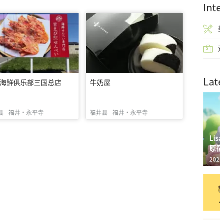
Int
Lat
海鲜俱乐部三国总店
牛奶屋
县
福井・永平寺
福井县
福井・永平寺
L
原
202