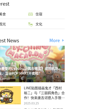
erest
美食
住宿
观光
文化
est News
More
isa最爱的Labubu玩偶去哪买？成田机场、
宿、涩谷POP MART开卖啦！
5.07.10
LINE贴图插画鬼才「西村
裕二」与「三丽鸥角色」合
作！快来唐吉诃德入手限量
商品
2025.03.25