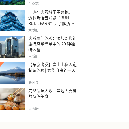
之旅。
东京都
一边在大阪城周围奔跑，一
边聆听语音导览“RUN
RUN LEARN”，了解历
史。
大阪府
大阪最佳体验：添加到您的
旅行愿望清单中的 20 种独
特体验
大阪府
【东京出发】富士山私人定
制游体验 | 奢华自由的一天
静冈县
完整品味大阪：当地人喜爱
的特色美食
大阪府