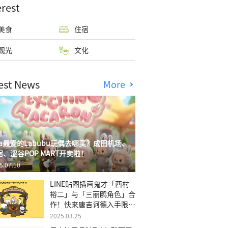
erest
美食
住宿
观光
文化
est News
More
isa最爱的Labubu玩偶去哪买？成田机场、
宿、涩谷POP MART开卖啦！
5.07.10
LINE贴图插画鬼才「西村
裕二」与「三丽鸥角色」合
作！快来唐吉诃德入手限量
商品
2025.03.25