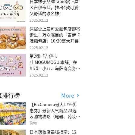
日本袜子品牌Tabio靴下屋
Ｘ吉伊卡哇，推出4款可爱
又舒适的联名袜！
2025.02.12
原宿史上最可爱麵包店即将
诞生！万众瞩目的「吉伊卡
哇麵包店」10/29盛大开幕
2025.02.12
第2家「吉伊卡
哇 MOGUMOGU 本舖」在
川越！小八、乌萨奇变身可
爱地瓜！
2025.02.12
气排行榜
More
【BicCamera最大17%优
惠券】最新人气商品23选
＆购物攻略（电器、药妆、
玩具等）
购物
日本药妆店最强指南：12