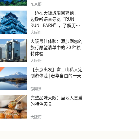
之旅。
东京都
一边在大阪城周围奔跑，一
边聆听语音导览“RUN
RUN LEARN”，了解历
史。
大阪府
大阪最佳体验：添加到您的
旅行愿望清单中的 20 种独
特体验
大阪府
【东京出发】富士山私人定
制游体验 | 奢华自由的一天
静冈县
完整品味大阪：当地人喜爱
的特色美食
大阪府