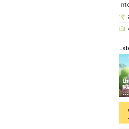
Int
Lat
L
原
202