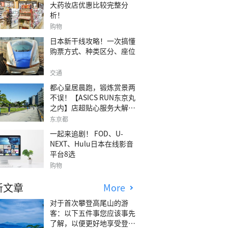
大药妆店优惠比较完整分
析！
购物
日本新干线攻略！一次搞懂
购票方式、种类区分、座位
交通
都心皇居晨跑，锻炼赏景两
不误！【ASICS RUN东京丸
之内】店超贴心服务大解
析！
东京都
一起来追剧！ FOD、U-
NEXT、Hulu日本在线影音
平台8选
购物
新文章
More
对于首次攀登高尾山的游
客：以下五件事您应该事先
了解，以便更好地享受登山