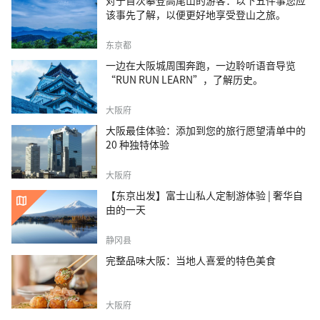
对于首次攀登高尾山的游客：以下五件事您应
该事先了解，以便更好地享受登山之旅。
东京都
一边在大阪城周围奔跑，一边聆听语音导览
“RUN RUN LEARN”，了解历史。
大阪府
大阪最佳体验：添加到您的旅行愿望清单中的
20 种独特体验
大阪府
【东京出发】富士山私人定制游体验 | 奢华自
由的一天
静冈县
完整品味大阪：当地人喜爱的特色美食
大阪府