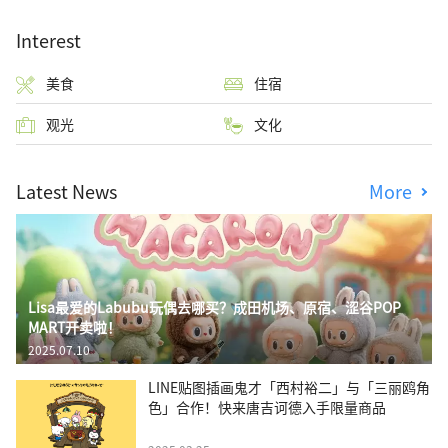
Interest
美食
住宿
观光
文化
Latest News
More
Lisa最爱的Labubu玩偶去哪买？成田机场、原宿、涩谷POP
MART开卖啦！
2025.07.10
LINE贴图插画鬼才「西村裕二」与「三丽鸥角
色」合作！快来唐吉诃德入手限量商品