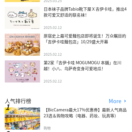
2025.03.25
日本袜子品牌Tabio靴下屋Ｘ吉伊卡哇，推出4
款可爱又舒适的联名袜！
2025.02.12
原宿史上最可爱麵包店即将诞生！万众瞩目的
「吉伊卡哇麵包店」10/29盛大开幕
2025.02.12
第2家「吉伊卡哇 MOGUMOGU 本舖」在川
越！小八、乌萨奇变身可爱地瓜！
2025.02.12
人气排行榜
More
【BicCamera最大17%优惠券】最新人气商品
23选＆购物攻略（电器、药妆、玩具等）
购物