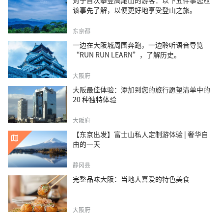
对于首次攀登高尾山的游客：以下五件事您应
该事先了解，以便更好地享受登山之旅。
东京都
一边在大阪城周围奔跑，一边聆听语音导览
“RUN RUN LEARN”，了解历史。
大阪府
大阪最佳体验：添加到您的旅行愿望清单中的
20 种独特体验
大阪府
【东京出发】富士山私人定制游体验 | 奢华自
由的一天
静冈县
完整品味大阪：当地人喜爱的特色美食
大阪府