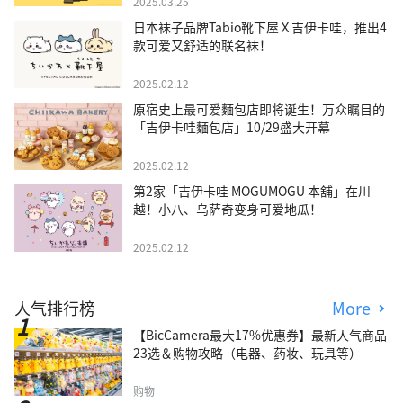
2025.03.25
日本袜子品牌Tabio靴下屋Ｘ吉伊卡哇，推出4
款可爱又舒适的联名袜！
2025.02.12
原宿史上最可爱麵包店即将诞生！万众瞩目的
「吉伊卡哇麵包店」10/29盛大开幕
2025.02.12
第2家「吉伊卡哇 MOGUMOGU 本舖」在川
越！小八、乌萨奇变身可爱地瓜！
2025.02.12
人气排行榜
More
【BicCamera最大17%优惠券】最新人气商品
23选＆购物攻略（电器、药妆、玩具等）
购物