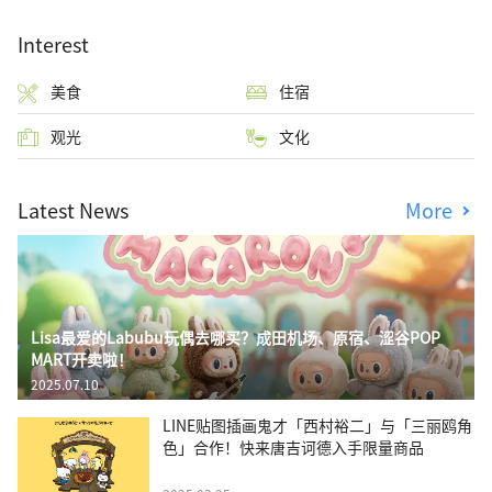
Interest
美食
住宿
观光
文化
Latest News
More
Lisa最爱的Labubu玩偶去哪买？成田机场、原宿、涩谷POP
MART开卖啦！
2025.07.10
LINE贴图插画鬼才「西村裕二」与「三丽鸥角
色」合作！快来唐吉诃德入手限量商品