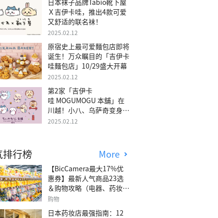
日本袜子品牌Tabio靴下屋
Ｘ吉伊卡哇，推出4款可爱
又舒适的联名袜！
2025.02.12
原宿史上最可爱麵包店即将
诞生！万众瞩目的「吉伊卡
哇麵包店」10/29盛大开幕
2025.02.12
第2家「吉伊卡
哇 MOGUMOGU 本舖」在
川越！小八、乌萨奇变身可
爱地瓜！
2025.02.12
气排行榜
More
【BicCamera最大17%优
惠券】最新人气商品23选
＆购物攻略（电器、药妆、
玩具等）
购物
日本药妆店最强指南：12