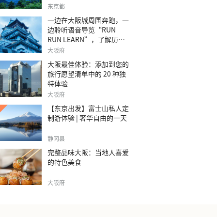
之旅。
东京都
一边在大阪城周围奔跑，一
边聆听语音导览“RUN
RUN LEARN”，了解历
史。
大阪府
大阪最佳体验：添加到您的
旅行愿望清单中的 20 种独
特体验
大阪府
【东京出发】富士山私人定
制游体验 | 奢华自由的一天
静冈县
完整品味大阪：当地人喜爱
的特色美食
大阪府