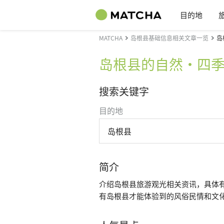
目的地
MATCHA
岛根县基础信息相关文章一览
岛
岛根县的自然・四
搜索关键字
目的地
岛根县
简介
介绍岛根县旅游观光相关资讯，具体
有岛根县才能体验到的风俗民情和文