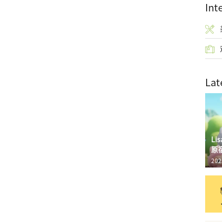
Int
Lat
L
原
202