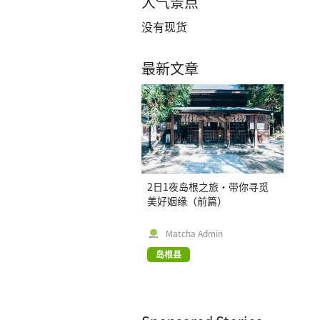
人气景点
没有现货
最新文章
2日1夜岛根之旅・带你寻觅
美好姻缘（前篇）
Matcha Admin
岛根县