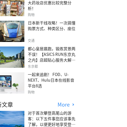
大药妆店优惠比较完整分
析！
购物
日本新干线攻略！一次搞懂
购票方式、种类区分、座位
交通
都心皇居晨跑，锻炼赏景两
不误！【ASICS RUN东京丸
之内】店超贴心服务大解
析！
东京都
一起来追剧！ FOD、U-
NEXT、Hulu日本在线影音
平台8选
购物
新文章
More
对于首次攀登高尾山的游
客：以下五件事您应该事先
了解，以便更好地享受登山