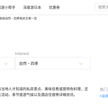
旅游小帮手
深度游日本
优惠券
根县自然・四季相关文章一览
季
Interest
自然・四季
有当地人才知道的私房景点、美味佳肴或是特色料理，还
热门
化活动，季节旅游气候以及酒店住宿等详细资讯。
温