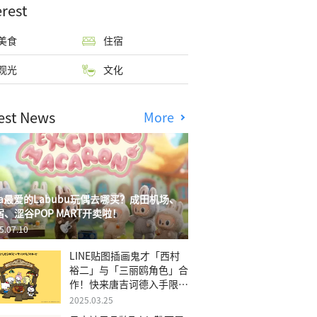
erest
美食
住宿
观光
文化
est News
More
isa最爱的Labubu玩偶去哪买？成田机场、
宿、涩谷POP MART开卖啦！
5.07.10
LINE贴图插画鬼才「西村
裕二」与「三丽鸥角色」合
作！快来唐吉诃德入手限量
商品
2025.03.25