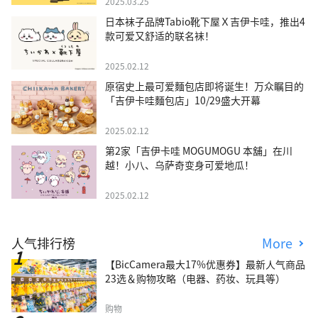
2025.03.25
日本袜子品牌Tabio靴下屋Ｘ吉伊卡哇，推出4
款可爱又舒适的联名袜！
2025.02.12
原宿史上最可爱麵包店即将诞生！万众瞩目的
「吉伊卡哇麵包店」10/29盛大开幕
2025.02.12
第2家「吉伊卡哇 MOGUMOGU 本舖」在川
越！小八、乌萨奇变身可爱地瓜！
2025.02.12
人气排行榜
More
【BicCamera最大17%优惠券】最新人气商品
23选＆购物攻略（电器、药妆、玩具等）
购物