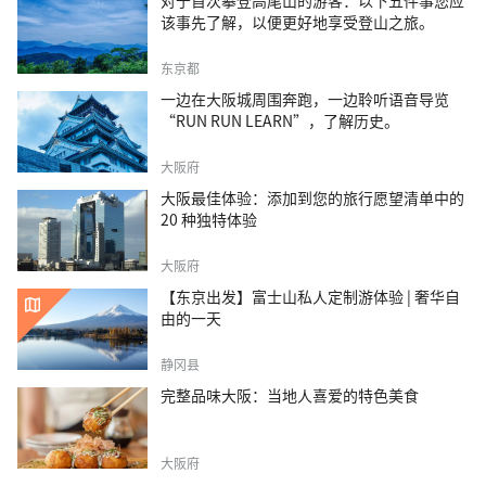
对于首次攀登高尾山的游客：以下五件事您应
该事先了解，以便更好地享受登山之旅。
东京都
一边在大阪城周围奔跑，一边聆听语音导览
“RUN RUN LEARN”，了解历史。
大阪府
大阪最佳体验：添加到您的旅行愿望清单中的
20 种独特体验
大阪府
【东京出发】富士山私人定制游体验 | 奢华自
由的一天
静冈县
完整品味大阪：当地人喜爱的特色美食
大阪府