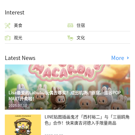
Interest
美食
住宿
观光
文化
Latest News
More
Lisa最爱的Labubu玩偶去哪买？成田机场、原宿、涩谷POP
MART开卖啦！
2025.07.10
LINE贴图插画鬼才「西村裕二」与「三丽鸥角
色」合作！快来唐吉诃德入手限量商品