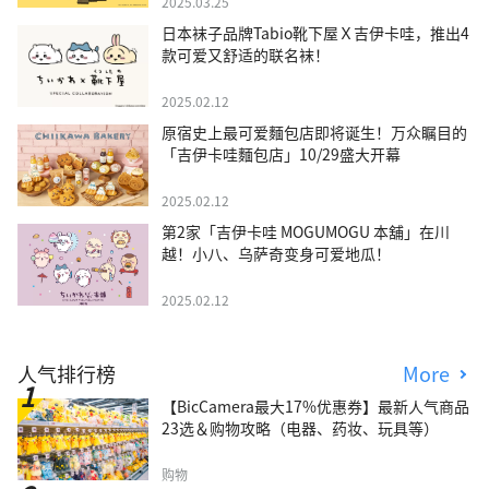
2025.03.25
日本袜子品牌Tabio靴下屋Ｘ吉伊卡哇，推出4
款可爱又舒适的联名袜！
2025.02.12
原宿史上最可爱麵包店即将诞生！万众瞩目的
「吉伊卡哇麵包店」10/29盛大开幕
2025.02.12
第2家「吉伊卡哇 MOGUMOGU 本舖」在川
越！小八、乌萨奇变身可爱地瓜！
2025.02.12
人气排行榜
More
【BicCamera最大17%优惠券】最新人气商品
23选＆购物攻略（电器、药妆、玩具等）
购物