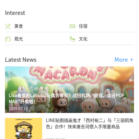
Interest
美食
住宿
观光
文化
Latest News
More
Lisa最爱的Labubu玩偶去哪买？成田机场、原宿、涩谷POP
MART开卖啦！
2025.07.10
LINE贴图插画鬼才「西村裕二」与「三丽鸥角
色」合作！快来唐吉诃德入手限量商品