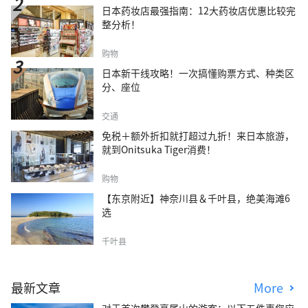
日本药妆店最强指南：12大药妆店优惠比较完
整分析！
购物
日本新干线攻略！一次搞懂购票方式、种类区
分、座位
交通
免税＋额外折扣就打超过九折！来日本旅游，
就到Onitsuka Tiger消费！
购物
【东京附近】神奈川县＆千叶县，绝美海滩6
选
千叶县
最新文章
More