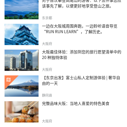
对于首次攀登高尾山的游客：以下五件事您应
该事先了解，以便更好地享受登山之旅。
东京都
一边在大阪城周围奔跑，一边聆听语音导览
“RUN RUN LEARN”，了解历史。
大阪府
大阪最佳体验：添加到您的旅行愿望清单中的
20 种独特体验
大阪府
【东京出发】富士山私人定制游体验 | 奢华自
由的一天
静冈县
完整品味大阪：当地人喜爱的特色美食
大阪府