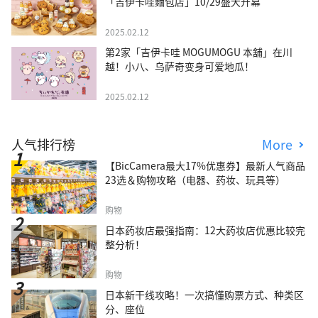
「吉伊卡哇麵包店」10/29盛大开幕
2025.02.12
第2家「吉伊卡哇 MOGUMOGU 本舖」在川
越！小八、乌萨奇变身可爱地瓜！
2025.02.12
人气排行榜
More
【BicCamera最大17%优惠券】最新人气商品
23选＆购物攻略（电器、药妆、玩具等）
购物
日本药妆店最强指南：12大药妆店优惠比较完
整分析！
购物
日本新干线攻略！一次搞懂购票方式、种类区
分、座位