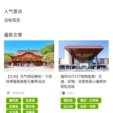
人气景点
没有现货
最新文章
【九州】天气特征解析！介绍
福冈OUTLET购物指南！交
四季服装搭配与推荐活动
通，好物，优质商家小编帮你
轻松总结
MATCHA
chia
福冈县
佐贺县
福冈县
福冈・太宰府
长崎县
熊本县
北九州
佐贺・鸟栖
大分县
宫崎县