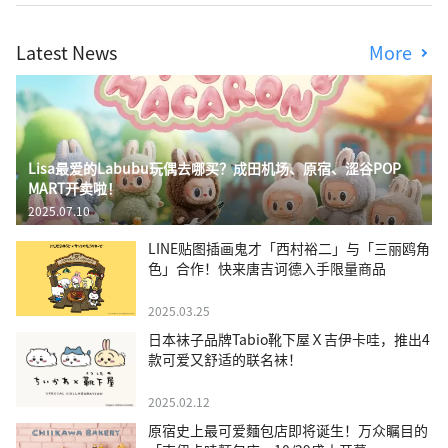
Latest News
More
Lisa最爱的Labubu玩偶去哪买？成田机场、原宿、涩谷POP
MART开卖啦！
2025.07.10
LINE贴图插画鬼才「西村裕二」与「三丽鸥角
色」合作！快来唐吉诃德入手限量商品
2025.03.25
日本袜子品牌Tabio靴下屋Ｘ吉伊卡哇，推出4
款可爱又舒适的联名袜！
2025.02.12
原宿史上最可爱麵包店即将诞生！万众瞩目的