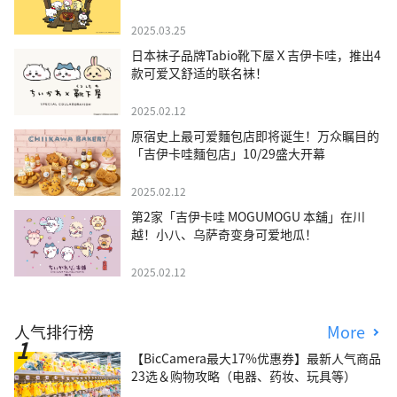
2025.03.25
日本袜子品牌Tabio靴下屋Ｘ吉伊卡哇，推出4
款可爱又舒适的联名袜！
2025.02.12
原宿史上最可爱麵包店即将诞生！万众瞩目的
「吉伊卡哇麵包店」10/29盛大开幕
2025.02.12
第2家「吉伊卡哇 MOGUMOGU 本舖」在川
越！小八、乌萨奇变身可爱地瓜！
2025.02.12
人气排行榜
More
【BicCamera最大17%优惠券】最新人气商品
23选＆购物攻略（电器、药妆、玩具等）