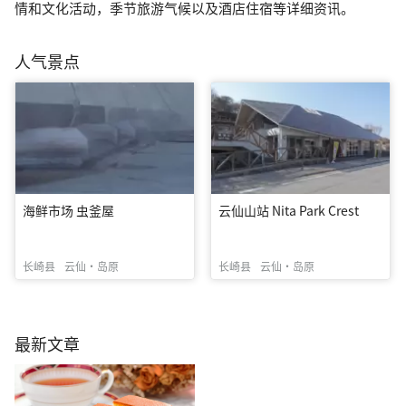
情和文化活动，季节旅游气候以及酒店住宿等详细资讯。
人气景点
海鲜市场 虫釜屋
云仙山站 Nita Park Crest
长崎县
云仙・岛原
长崎县
云仙・岛原
最新文章