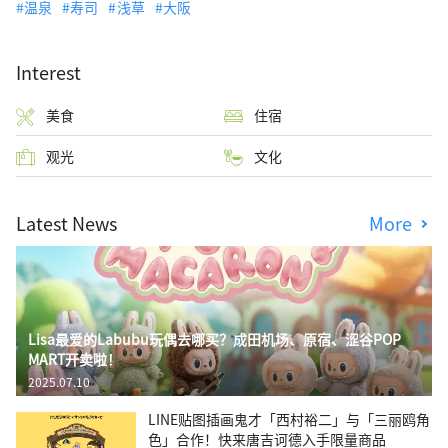
温泉
寿司
浅草
大阪
Interest
美食
住宿
观光
文化
Latest News
More
Lisa最爱的Labubu玩偶去哪买？成田机场、原宿、涩谷POP
MART开卖啦！
2025.07.10
LINE贴图插画鬼才「西村裕二」与「三丽鸥角
色」合作！快来唐吉诃德入手限量商品