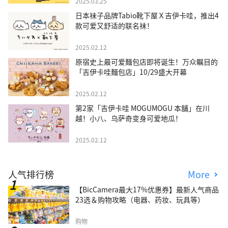
2025.03.25
日本袜子品牌Tabio靴下屋Ｘ吉伊卡哇，推出4
款可爱又舒适的联名袜！
2025.02.12
原宿史上最可爱麵包店即将诞生！万众瞩目的
「吉伊卡哇麵包店」10/29盛大开幕
2025.02.12
第2家「吉伊卡哇 MOGUMOGU 本舖」在川
越！小八、乌萨奇变身可爱地瓜！
2025.02.12
人气排行榜
More
【BicCamera最大17%优惠券】最新人气商品
23选＆购物攻略（电器、药妆、玩具等）
购物