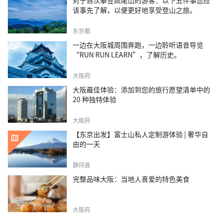
对于首次攀登高尾山的游客：以下五件事您应
该事先了解，以便更好地享受登山之旅。
东京都
一边在大阪城周围奔跑，一边聆听语音导览
“RUN RUN LEARN”，了解历史。
大阪府
大阪最佳体验：添加到您的旅行愿望清单中的
20 种独特体验
大阪府
【东京出发】富士山私人定制游体验 | 奢华自
由的一天
静冈县
完整品味大阪：当地人喜爱的特色美食
大阪府