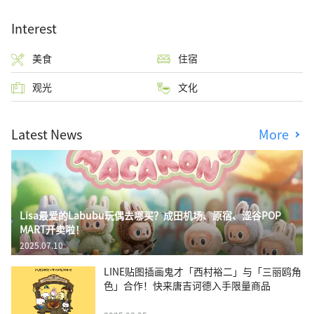
Interest
美食
住宿
观光
文化
Latest News
More
Lisa最爱的Labubu玩偶去哪买？成田机场、原宿、涩谷POP
MART开卖啦！
2025.07.10
LINE贴图插画鬼才「西村裕二」与「三丽鸥角
色」合作！快来唐吉诃德入手限量商品