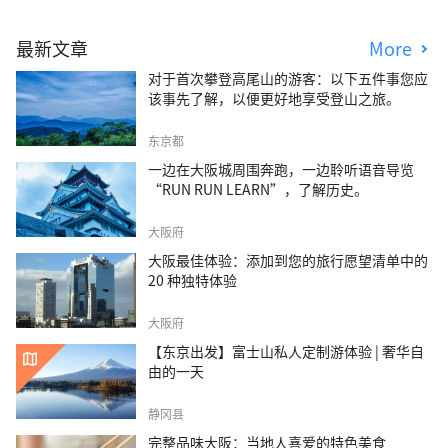
最新文章
More
对于首次攀登高尾山的游客：以下五件事您应
该事先了解，以便更好地享受登山之旅。
东京都
一边在大阪城周围奔跑，一边聆听语音导览
“RUN RUN LEARN”，了解历史。
大阪府
大阪最佳体验：添加到您的旅行愿望清单中的
20 种独特体验
大阪府
【东京出发】富士山私人定制游体验 | 奢华自
由的一天
静冈县
完整品味大阪：当地人喜爱的特色美食