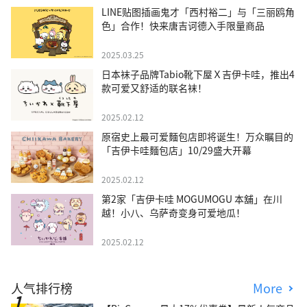
LINE贴图插画鬼才「西村裕二」与「三丽鸥角
色」合作！快来唐吉诃德入手限量商品
2025.03.25
日本袜子品牌Tabio靴下屋Ｘ吉伊卡哇，推出4
款可爱又舒适的联名袜！
2025.02.12
原宿史上最可爱麵包店即将诞生！万众瞩目的
「吉伊卡哇麵包店」10/29盛大开幕
2025.02.12
第2家「吉伊卡哇 MOGUMOGU 本舖」在川
越！小八、乌萨奇变身可爱地瓜！
2025.02.12
人气排行榜
More