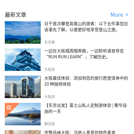
最新文章
More
对于首次攀登高尾山的游客：以下五件事您应
该事先了解，以便更好地享受登山之旅。
东京都
一边在大阪城周围奔跑，一边聆听语音导览
“RUN RUN LEARN”，了解历史。
大阪府
大阪最佳体验：添加到您的旅行愿望清单中的
20 种独特体验
大阪府
【东京出发】富士山私人定制游体验 | 奢华自
由的一天
静冈县
完整品味大阪：当地人喜爱的特色美食