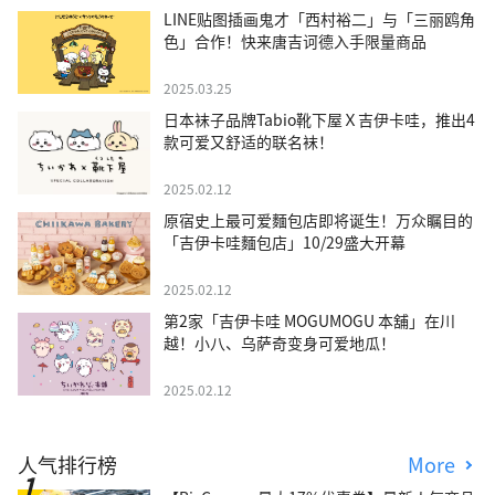
LINE贴图插画鬼才「西村裕二」与「三丽鸥角
色」合作！快来唐吉诃德入手限量商品
2025.03.25
日本袜子品牌Tabio靴下屋Ｘ吉伊卡哇，推出4
款可爱又舒适的联名袜！
2025.02.12
原宿史上最可爱麵包店即将诞生！万众瞩目的
「吉伊卡哇麵包店」10/29盛大开幕
2025.02.12
第2家「吉伊卡哇 MOGUMOGU 本舖」在川
越！小八、乌萨奇变身可爱地瓜！
2025.02.12
人气排行榜
More