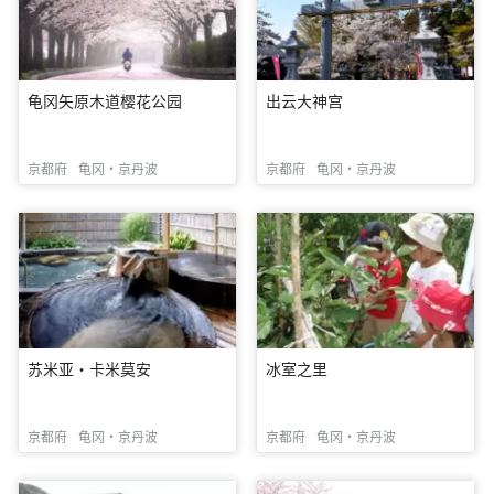
龟冈矢原木道樱花公园
出云大神宫
京都府
龟冈・京丹波
京都府
龟冈・京丹波
苏米亚·卡米莫安
冰室之里
京都府
龟冈・京丹波
京都府
龟冈・京丹波