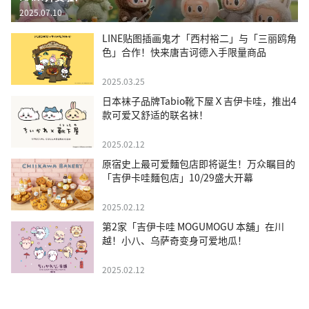
2025.07.10
LINE贴图插画鬼才「西村裕二」与「三丽鸥角
色」合作！快来唐吉诃德入手限量商品
2025.03.25
日本袜子品牌Tabio靴下屋Ｘ吉伊卡哇，推出4
款可爱又舒适的联名袜！
2025.02.12
原宿史上最可爱麵包店即将诞生！万众瞩目的
「吉伊卡哇麵包店」10/29盛大开幕
2025.02.12
第2家「吉伊卡哇 MOGUMOGU 本舖」在川
越！小八、乌萨奇变身可爱地瓜！
2025.02.12