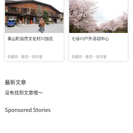
美山町自然文化村川加庄
七谷川户外活动中心
京都府
龟冈・京丹波
京都府
龟冈・京丹波
最新文章
没有找到文章哦～
Sponsored Stories