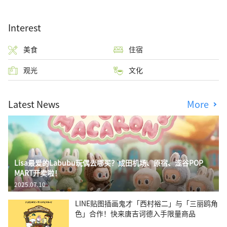
Interest
美食
住宿
观光
文化
Latest News
More
Lisa最爱的Labubu玩偶去哪买？成田机场、原宿、涩谷POP
MART开卖啦！
2025.07.10
LINE贴图插画鬼才「西村裕二」与「三丽鸥角
色」合作！快来唐吉诃德入手限量商品