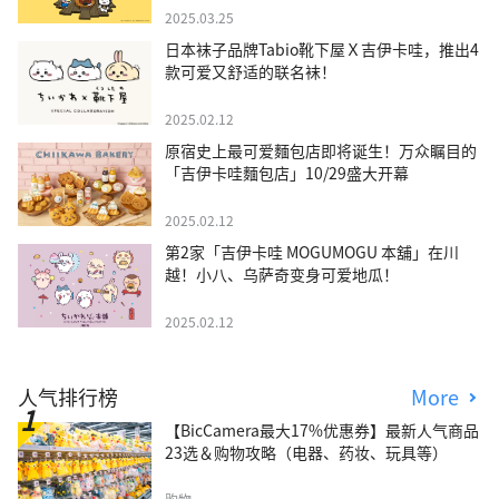
2025.03.25
日本袜子品牌Tabio靴下屋Ｘ吉伊卡哇，推出4
款可爱又舒适的联名袜！
2025.02.12
原宿史上最可爱麵包店即将诞生！万众瞩目的
「吉伊卡哇麵包店」10/29盛大开幕
2025.02.12
第2家「吉伊卡哇 MOGUMOGU 本舖」在川
越！小八、乌萨奇变身可爱地瓜！
2025.02.12
人气排行榜
More
【BicCamera最大17%优惠券】最新人气商品
23选＆购物攻略（电器、药妆、玩具等）