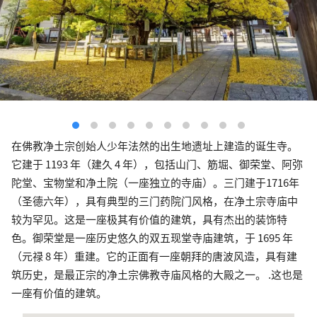
在佛教净土宗创始人少年法然的出生地遗址上建造的诞生寺。
它建于 1193 年（建久 4 年），包括山门、筋堀、御荣堂、阿弥
陀堂、宝物堂和净土院（一座独立的寺庙）。三门建于1716年
（圣德六年），具有典型的三门药院门风格，在净土宗寺庙中
较为罕见。这是一座极其有价值的建筑，具有杰出的装饰特
色。御荣堂是一座历史悠久的双五现堂寺庙建筑，于 1695 年
（元禄 8 年）重建。它的正面有一座朝拜的唐波风造，具有建
筑历史，是最正宗的净土宗佛教寺庙风格的大殿之一。 .这也是
一座有价值的建筑。