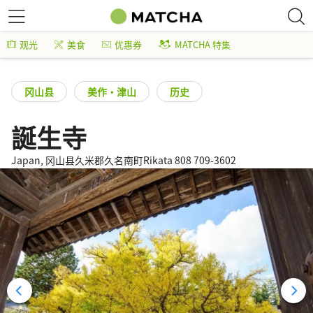
观光
美食
优惠券
MATCHA 特集
冈山县
美作・津山
历史
誕生寺
Japan, 冈山县久米郡久名南町Rikata 808 709-3602