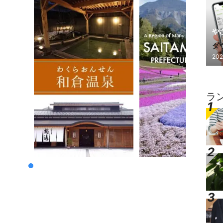
や
ダ
202
し
ラ