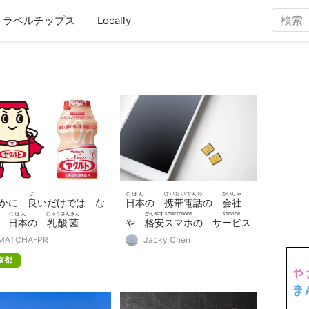
トラベルチップス
Locally
よ
にほん
けいたいでんわ
かいしゃ
なかに
良
いだけでは な
日本
の
携帯電話
の
会社
にほん
にゅうさんきん
かくやす
smartphone
service
！
日本
の
乳酸菌
や
格安
スマホ
の
サービス
う
MATCHA-PR
Jacky Chen
料
(probiotic lactic acid
京都
teria drink)「ヤクルト」
ひみつ
おし
秘密
(secret)を
教
えま