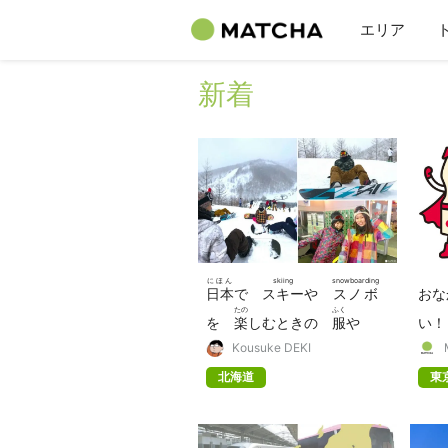
エリア
新着
にほん
skiing
snowboarding
日本
で
スキー
や
スノボ
お
たの
ふく
を
楽
しむときの
服
や
い
じゅんび
か
いんりょ
Kousuke DEKI
準備
するもの・
借
りられるも
飲
北海道
東
の
bac
の
す