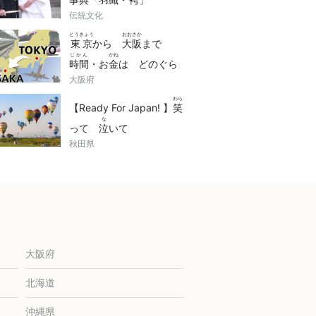
伝統文化
とうきょう
おおさか
東京
から
大阪
まで
じかん
かね
時間
・お
金
は どのぐら
くら
大阪府
い かかる？
比
べまし
わら
た！
【Ready For Japan! 】
笑
な
って
泣
いて
かんどう
秋田県
感動
(impressed)でき
にほん
かんこう
どうが
る！
日本
の
観光
動画
せん
10
選
大阪府
北海道
沖縄県