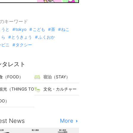
のキーワード
ょうと
tokyo
こども
茶
ねこ
くら
とうきょう
ふくおか
ンビニ
タクシー
ンタレスト
食（FOOD）
宿泊（STAY）
観光（THINGS TO
文化・カルチャー
DO）
est News
More