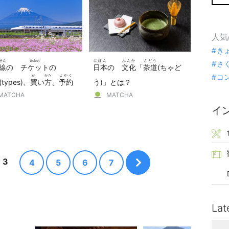
人気
き
せん
ticket
にほん
ぶんか
さどう
さ
線
の
チケット
の
日本
の
文化
「
茶道
(ちゃど
コ
か
かた
よやく
(types)、
買
い
方
、
予約
う)」とは？
かた
MATCHA
MATCHA
やり
方
イ
3
4
5
6
7
Lat