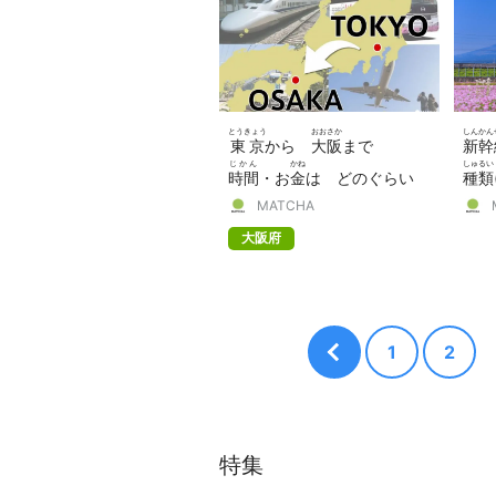
とうきょう
おおさか
しんかん
東京
から
大阪
まで
新幹
じかん
かね
しゅるい
時間
・お
金
は どのぐらい
種類
くら
MATCHA
かかる？
比
べました！
の 
大阪府
1
2
特集