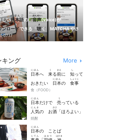
にほんご
おんせい
さしい
日本語
の
音声
(voice)が
download
き
ウンロード
できる「
聴
く MATCHA やさ
にほんご
はじ
0.07.17
い
日本語
」が
始
まりました！
ンキング
More
にほん
く
まえ
し
日本
へ
来
る
前
に
知
って
にほん
しょくじ
おきたい
日本
の
食事
manner
食（FOOD）
の
マナー
7つ
にほん
う
日本
だけで
売
っている
にんき
さけ
人気
の お
酒
「ほろよい」
さけ
焼酎
は どんな お
酒
？
にほん
日本
の ことば
じてん
はおり
はかま
事典
「
羽織
・
袴
」