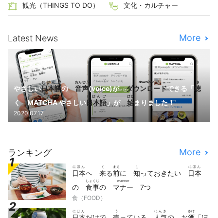
観光（THINGS TO DO）
文化・カルチャー
More
Latest News
にほんご
おんせい
download
き
やさしい
日本語
の
音声
(voice)が
ダウンロード
できる「
聴
にほんご
はじ
く MATCHA やさしい
日本語
」が
始
まりました！
2020.07.17
More
ランキング
にほん
く
まえ
し
にほん
日本
へ
来
る
前
に
知
っておきたい
日本
しょくじ
manner
の
食事
の
マナー
7つ
食（FOOD）
にほん
う
にんき
さけ
日本
だけで
売
っている
人気
の お
酒
「ほ