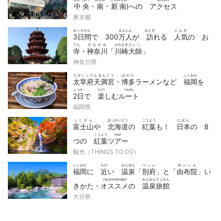
中央
・
南
・
新南
)への
アクセス
東京都
みっかかん
まんにん
おとず
にんき
3日間
で 300
万人
が
訪
れる
人気
の お
てら
かながわ
かわさき
だいし
寺
・
神奈川
「
川崎
大師
」
神奈川県
だざいふてんまんぐう
はかた
ふくおか
太宰府天満宮
・
博多
ラーメンなど
福岡
を
ふつか
たの
route
2日
で
楽
しむ
ルート
福岡県
ふじさん
ほっかいどう
こうよう
にほん
富士山
や
北海道
の
紅葉
も！
日本
の 8
こうよう
tour
つの
紅葉
ツアー
観光（THINGS TO DO）
ふくおか
ちか
おんせん
べっぷ
ゆふいん
福岡
に
近
い
温泉
「
別府
」と「
由布院
」い
recommended
おんせんりょかん
きかた・
オススメ
の
温泉旅館
大分県