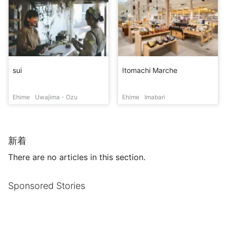
sui
Itomachi Marche
Ehime
Uwajima・Ozu
Ehime
Imabari
新着
There are no articles in this section.
Sponsored Stories