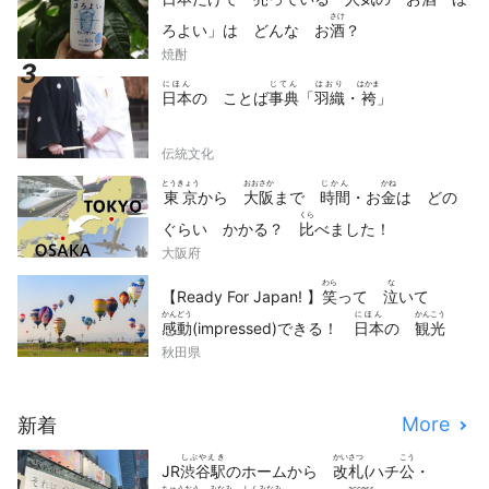
さけ
ろよい」は どんな お
酒
？
焼酎
にほん
じてん
はおり
はかま
日本
の ことば
事典
「
羽織
・
袴
」
伝統文化
とうきょう
おおさか
じかん
かね
東京
から
大阪
まで
時間
・お
金
は どの
くら
ぐらい かかる？
比
べました！
大阪府
わら
な
【Ready For Japan! 】
笑
って
泣
いて
かんどう
にほん
かんこう
感動
(impressed)できる！
日本
の
観光
どうが
せん
秋田県
動画
10
選
More
新着
しぶやえき
かいさつ
こう
JR
渋谷駅
のホームから
改札
(ハチ
公
・
ちゅうおう
みなみ
しんみなみ
access