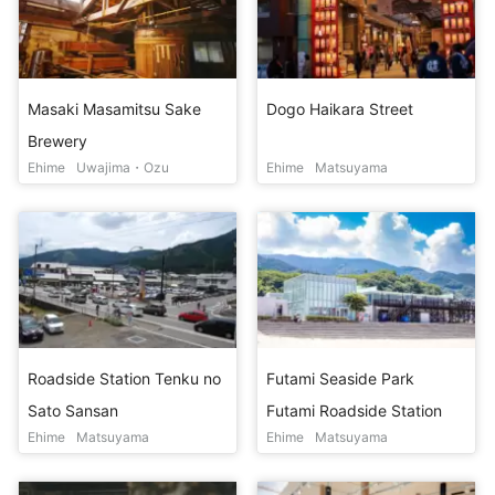
Masaki Masamitsu Sake
Dogo Haikara Street
Brewery
Ehime
Uwajima・Ozu
Ehime
Matsuyama
Roadside Station Tenku no
Futami Seaside Park
Sato Sansan
Futami Roadside Station
Ehime
Matsuyama
Ehime
Matsuyama