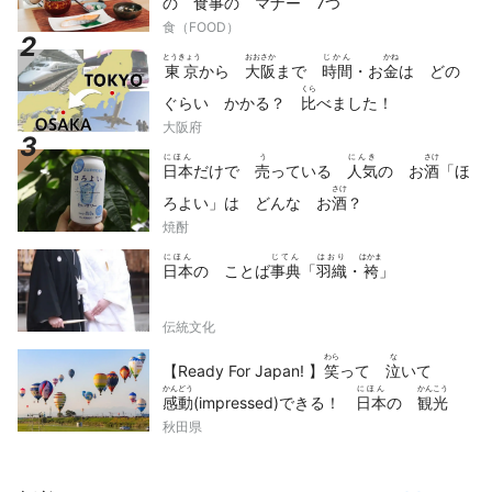
の
食事
の
マナー
7つ
食（FOOD）
とうきょう
おおさか
じかん
かね
東京
から
大阪
まで
時間
・お
金
は どの
くら
ぐらい かかる？
比
べました！
大阪府
にほん
う
にんき
さけ
日本
だけで
売
っている
人気
の お
酒
「ほ
さけ
ろよい」は どんな お
酒
？
焼酎
にほん
じてん
はおり
はかま
日本
の ことば
事典
「
羽織
・
袴
」
伝統文化
わら
な
【Ready For Japan! 】
笑
って
泣
いて
かんどう
にほん
かんこう
感動
(impressed)できる！
日本
の
観光
どうが
せん
秋田県
動画
10
選