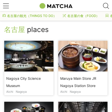
名古屋の観光（THINGS TO DO）
名古屋の食（FOOD）
名古屋
places
Nagoya City Science
Maruya Main Store JR
Museum
Nagoya Station Store
Aichi
Nagoya
Aichi
Nagoya