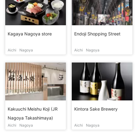
Kagaya Nagoya store
Endoji Shopping Street
Aichi
Nagoya
Aichi
Nagoya
Kakuuchi Meishu Koji (JR
Kintora Sake Brewery
Nagoya Takashimaya)
Aichi
Nagoya
Aichi
Nagoya