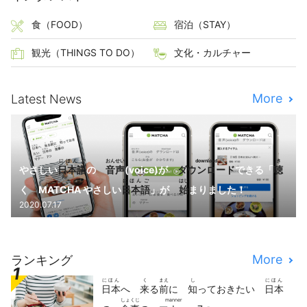
食（FOOD）
宿泊（STAY）
観光（THINGS TO DO）
文化・カルチャー
More
Latest News
にほんご
おんせい
download
き
やさしい
日本語
の
音声
(voice)が
ダウンロード
できる「
聴
にほんご
はじ
く MATCHA やさしい
日本語
」が
始
まりました！
2020.07.17
More
ランキング
にほん
く
まえ
し
にほん
日本
へ
来
る
前
に
知
っておきたい
日本
しょくじ
manner