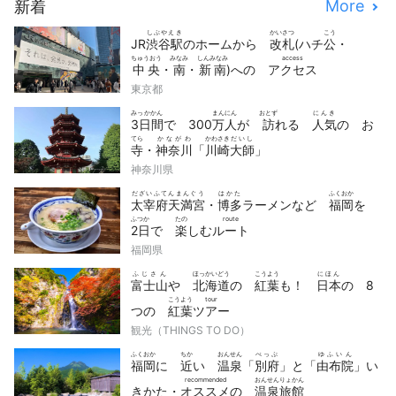
More
新着
しぶやえき
かいさつ
こう
JR
渋谷駅
のホームから
改札
(ハチ
公
・
ちゅうおう
みなみ
しんみなみ
access
中央
・
南
・
新南
)への
アクセス
東京都
みっかかん
まんにん
おとず
にんき
3日間
で 300
万人
が
訪
れる
人気
の お
てら
かながわ
かわさき
だいし
寺
・
神奈川
「
川崎
大師
」
神奈川県
だざいふてんまんぐう
はかた
ふくおか
太宰府天満宮
・
博多
ラーメンなど
福岡
を
ふつか
たの
route
2日
で
楽
しむ
ルート
福岡県
ふじさん
ほっかいどう
こうよう
にほん
富士山
や
北海道
の
紅葉
も！
日本
の 8
こうよう
tour
つの
紅葉
ツアー
観光（THINGS TO DO）
ふくおか
ちか
おんせん
べっぷ
ゆふいん
福岡
に
近
い
温泉
「
別府
」と「
由布院
」い
recommended
おんせんりょかん
きかた・
オススメ
の
温泉旅館