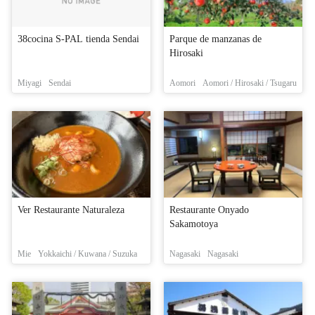
38cocina S-PAL tienda Sendai
Parque de manzanas de
Hirosaki
Miyagi
Sendai
Aomori
Aomori / Hirosaki / Tsugaru
Ver Restaurante Naturaleza
Restaurante Onyado
Sakamotoya
Mie
Yokkaichi / Kuwana / Suzuka
Nagasaki
Nagasaki