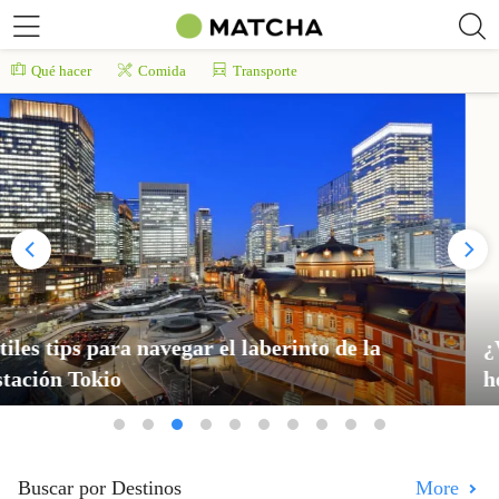
Qué hacer
Comida
Transporte
¿Viajas de Tokio a Osaka? Una guía de precios y
horarios
Buscar por Destinos
More