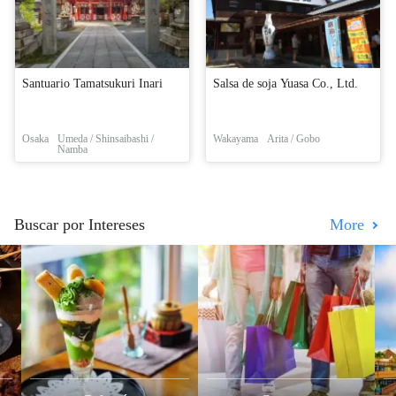
Santuario Tamatsukuri Inari
Salsa de soja Yuasa Co., Ltd.
Osaka
Umeda / Shinsaibashi /
Wakayama
Arita / Gobo
Namba
Buscar por Intereses
More