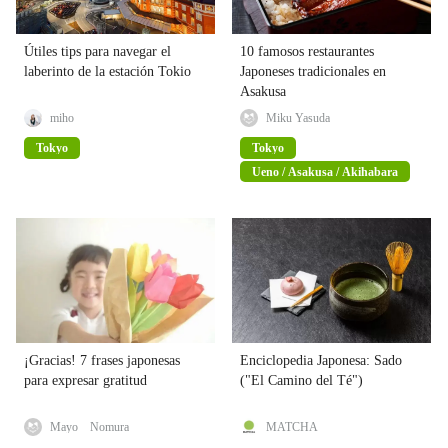
Útiles tips para navegar el
10 famosos restaurantes
laberinto de la estación Tokio
Japoneses tradicionales en
Asakusa
miho
Miku Yasuda
Tokyo
Tokyo
Ueno / Asakusa / Akihabara
¡Gracias! 7 frases japonesas
Enciclopedia Japonesa: Sado
para expresar gratitud
("El Camino del Té")
Mayo Nomura
MATCHA