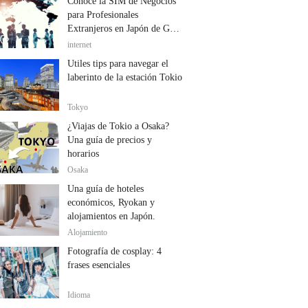
Conoce la SIM de Negocios
para Profesionales
Extranjeros en Japón de GTN
Mobile
internet
Útiles tips para navegar el
laberinto de la estación Tokio
Tokyo
¿Viajas de Tokio a Osaka?
Una guía de precios y
horarios
Osaka
Una guía de hoteles
económicos, Ryokan y
alojamientos en Japón.
Alojamiento
Fotografía de cosplay: 4
frases esenciales
Idioma