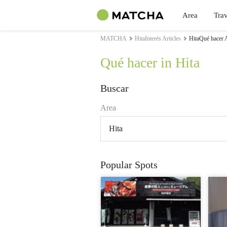
Area
Trav
MATCHA
HitaInterés Articles
HitaQué hacer A
Qué hacer in Hita
Buscar
Area
Hita
Popular Spots