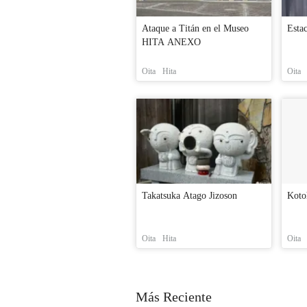
Ataque a Titán en el Museo
Estac
HITA ANEXO
Oita
Hita
Oita
Takatsuka Atago Jizoson
Koto
Oita
Hita
Oita
Más Reciente