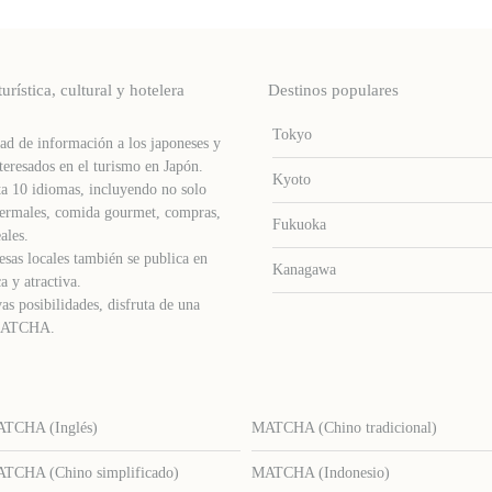
stica, cultural y hotelera
Destinos populares
Tokyo
d de información a los japoneses y
teresados ​​en el turismo en Japón.
Kyoto
a 10 idiomas, incluyendo no solo
s termales, comida gourmet, compras,
Fukuoka
ales.
sas locales también se publica en
Kanagawa
a y atractiva.
as posibilidades, disfruta de una
e MATCHA.
TCHA (Inglés)
MATCHA (Chino tradicional)
TCHA (Chino simplificado)
MATCHA (Indonesio)