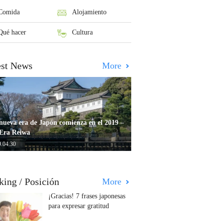
Comida
Alojamiento
Qué hacer
Cultura
est News
More
nueva era de Japón comienza en el 2019 –
Era Reiwa
.04.30
king / Posición
More
¡Gracias! 7 frases japonesas
para expresar gratitud