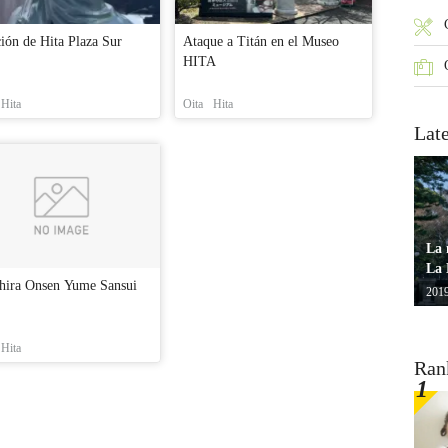
ión de Hita Plaza Sur
Ataque a Titán en el Museo
HITA
Hita
Oita
Hita
Lat
La 
La 
hira Onsen Yume Sansui
2019
Hita
Ran