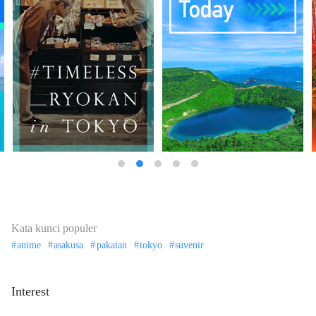
Kata kunci populer
anime
asakusa
pakaian
tokyo
suvenir
Interest