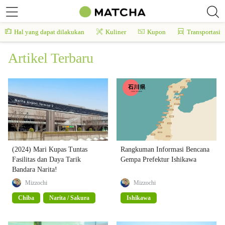
Hal yang dapat dilakukan
Kuliner
Kupon
Transportasi
Artikel Terbaru
(2024) Mari Kupas Tuntas
Rangkuman Informasi Bencana
Fasilitas dan Daya Tarik
Gempa Prefektur Ishikawa
Bandara Narita!
Mizzochi
Mizzochi
Chiba
Narita / Sakura
Ishikawa