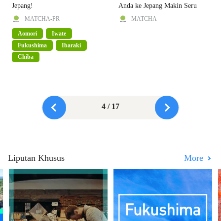
Jepang!
Anda ke Jepang Makin Seru
MATCHA-PR
MATCHA
Aomori
Iwate
Fukushima
Ibaraki
Chiba
4 / 17
Liputan Khusus
More