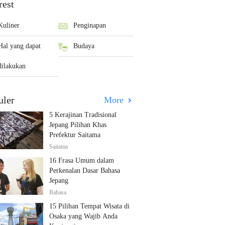
rest
Kuliner
Penginapan
Hal yang dapat
Budaya
dilakukan
uler
More
5 Kerajinan Tradisional
Jepang Pilihan Khas
Prefektur Saitama
Saitama
16 Frasa Umum dalam
Perkenalan Dasar Bahasa
Jepang
Bahasa
15 Pilihan Tempat Wisata di
Osaka yang Wajib Anda