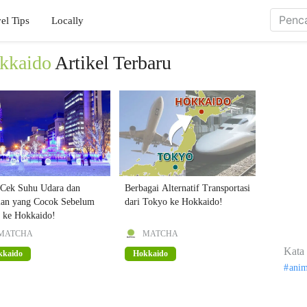
el Tips
Locally
okkaido
Artikel Terbaru
 Cek Suhu Udara dan
Berbagai Alternatif Transportasi
ian yang Cocok Sebelum
dari Tokyo ke Hokkaido!
i ke Hokkaido!
MATCHA
MATCHA
Kata 
kkaido
Hokkaido
ani