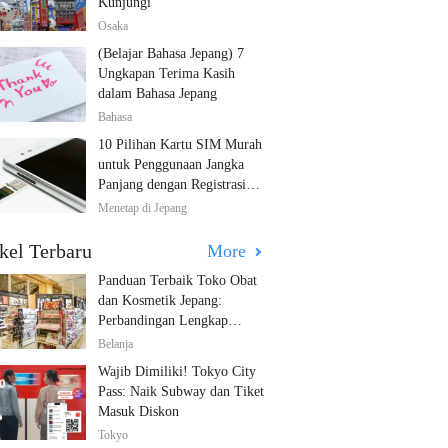
Kunjungi
Osaka
(Belajar Bahasa Jepang) 7
Ungkapan Terima Kasih
dalam Bahasa Jepang
Bahasa
10 Pilihan Kartu SIM Murah
untuk Penggunaan Jangka
Panjang dengan Registrasi
Multibahasa!
Menetap di Jepang
kel Terbaru
More
Panduan Terbaik Toko Obat
dan Kosmetik Jepang:
Perbandingan Lengkap
Diskon dari 12 Toko Farmasi
Belanja
Utama!
Wajib Dimiliki! Tokyo City
Pass: Naik Subway dan Tiket
Masuk Diskon
Tokyo