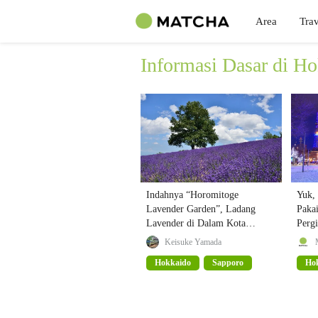
Area
Trav
Informasi Dasar di H
Indahnya “Horomitoge
Yuk,
Lavender Garden”, Ladang
Paka
Lavender di Dalam Kota
Perg
Sapporo!
Keisuke Yamada
Hokkaido
Sapporo
Ho