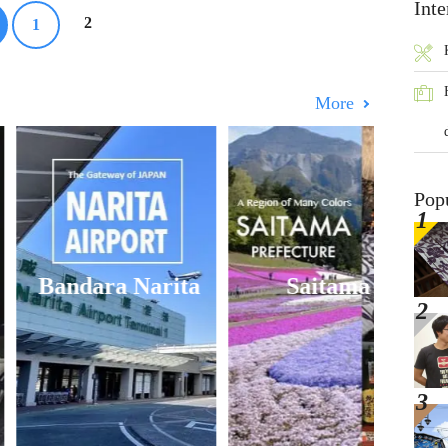
Inte
2
1
More
Pop
andara Narita
Saitama