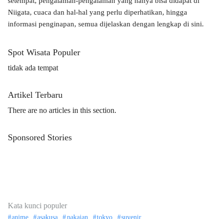
setempat, pengalaman-pengalaman yang hanya bisa didapat di
Niigata, cuaca dan hal-hal yang perlu diperhatikan, hingga
informasi penginapan, semua dijelaskan dengan lengkap di sini.
Spot Wisata Populer
tidak ada tempat
Artikel Terbaru
There are no articles in this section.
Sponsored Stories
Kata kunci populer
anime
asakusa
pakaian
tokyo
suvenir