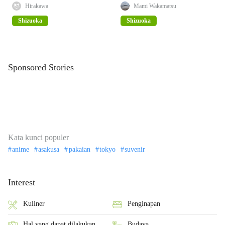
Bisa
Hirakawa
Mami Wakamatsu
Shizuoka
Shizuoka
Sponsored Stories
Kata kunci populer
anime
asakusa
pakaian
tokyo
suvenir
Interest
Kuliner
Penginapan
Hal yang dapat dilakukan
Budaya