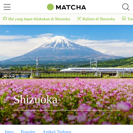
Hal yang dapat dilakukan di Shizuoka
Kuliner di Shizuoka
Tra
Shizuoka
Intro
Populer
Artikel Terbaru