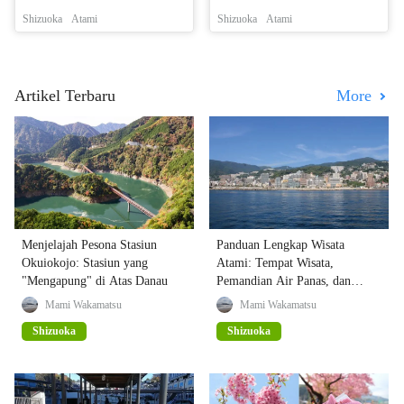
Shizuoka
Atami
Shizuoka
Atami
Artikel Terbaru
More
Menjelajah Pesona Stasiun
Panduan Lengkap Wisata
Okuiokojo: Stasiun yang
Atami: Tempat Wisata,
"Mengapung" di Atas Danau
Pemandian Air Panas, dan
Event
Mami Wakamatsu
Mami Wakamatsu
Shizuoka
Shizuoka