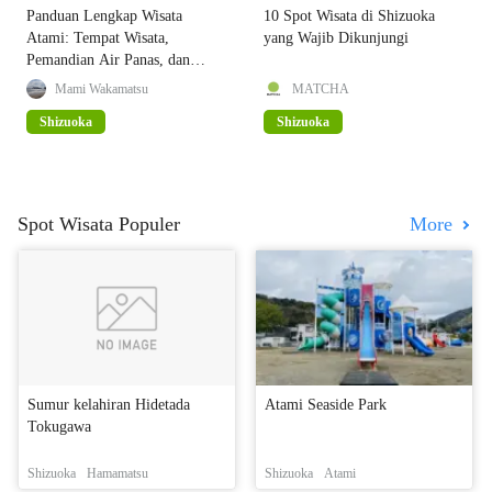
Panduan Lengkap Wisata
10 Spot Wisata di Shizuoka
Atami: Tempat Wisata,
yang Wajib Dikunjungi
Pemandian Air Panas, dan
Event
Mami Wakamatsu
MATCHA
Shizuoka
Shizuoka
Spot Wisata Populer
More
Sumur kelahiran Hidetada
Atami Seaside Park
Tokugawa
Shizuoka
Hamamatsu
Shizuoka
Atami