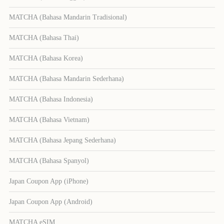
MATCHA (Bahasa Mandarin Tradisional)
MATCHA (Bahasa Thai)
MATCHA (Bahasa Korea)
MATCHA (Bahasa Mandarin Sederhana)
MATCHA (Bahasa Indonesia)
MATCHA (Bahasa Vietnam)
MATCHA (Bahasa Jepang Sederhana)
MATCHA (Bahasa Spanyol)
Japan Coupon App (iPhone)
Japan Coupon App (Android)
MATCHA eSIM