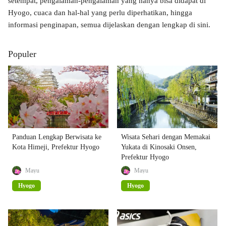
setempat, pengalaman-pengalaman yang hanya bisa didapat di
Hyogo, cuaca dan hal-hal yang perlu diperhatikan, hingga
informasi penginapan, semua dijelaskan dengan lengkap di sini.
Populer
Panduan Lengkap Berwisata ke
Wisata Sehari dengan Memakai
Kota Himeji, Prefektur Hyogo
Yukata di Kinosaki Onsen,
Prefektur Hyogo
Mayu
Mayu
Hyogo
Hyogo