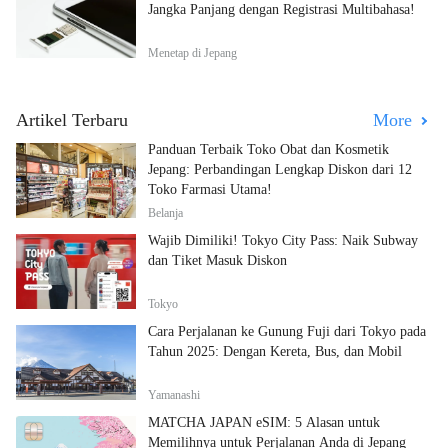
Jangka Panjang dengan Registrasi Multibahasa!
Menetap di Jepang
Artikel Terbaru
More
Panduan Terbaik Toko Obat dan Kosmetik
Jepang: Perbandingan Lengkap Diskon dari 12
Toko Farmasi Utama!
Belanja
Wajib Dimiliki! Tokyo City Pass: Naik Subway
dan Tiket Masuk Diskon
Tokyo
Cara Perjalanan ke Gunung Fuji dari Tokyo pada
Tahun 2025: Dengan Kereta, Bus, dan Mobil
Yamanashi
MATCHA JAPAN eSIM: 5 Alasan untuk
Memilihnya untuk Perjalanan Anda di Jepang