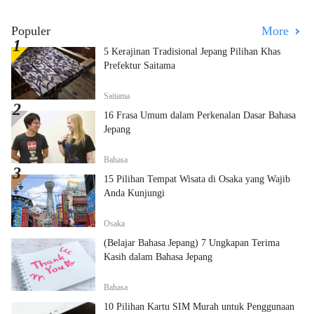
Populer
More
5 Kerajinan Tradisional Jepang Pilihan Khas
Prefektur Saitama
Saitama
16 Frasa Umum dalam Perkenalan Dasar Bahasa
Jepang
Bahasa
15 Pilihan Tempat Wisata di Osaka yang Wajib
Anda Kunjungi
Osaka
(Belajar Bahasa Jepang) 7 Ungkapan Terima
Kasih dalam Bahasa Jepang
Bahasa
10 Pilihan Kartu SIM Murah untuk Penggunaan