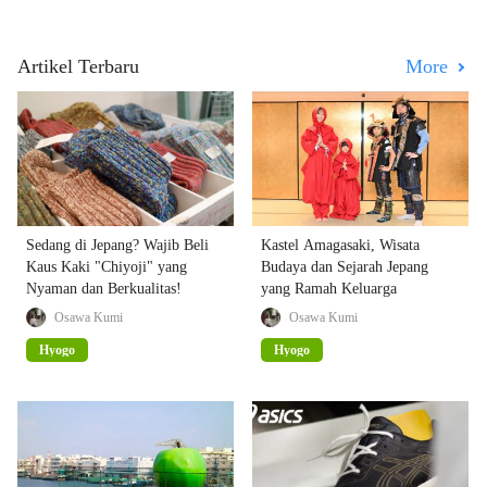
Artikel Terbaru
More
Sedang di Jepang? Wajib Beli
Kastel Amagasaki, Wisata
Kaus Kaki "Chiyoji" yang
Budaya dan Sejarah Jepang
Nyaman dan Berkualitas!
yang Ramah Keluarga
Osawa Kumi
Osawa Kumi
Hyogo
Hyogo