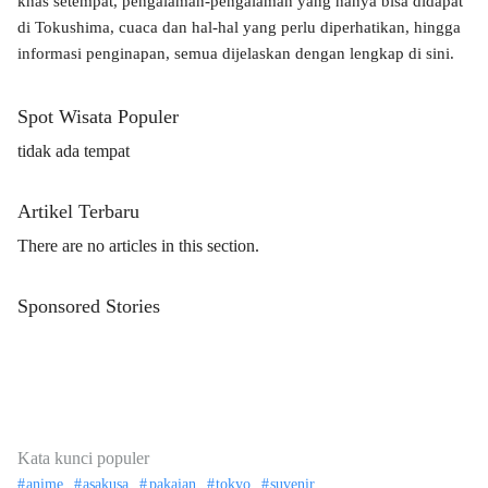
khas setempat, pengalaman-pengalaman yang hanya bisa didapat
di Tokushima, cuaca dan hal-hal yang perlu diperhatikan, hingga
informasi penginapan, semua dijelaskan dengan lengkap di sini.
Spot Wisata Populer
tidak ada tempat
Artikel Terbaru
There are no articles in this section.
Sponsored Stories
Kata kunci populer
anime
asakusa
pakaian
tokyo
suvenir