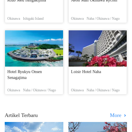
Klub Med Ishigakijima
Aeon Mall Okinawa Rycom
Okinawa
Ishigaki Island
Okinawa
Naha / Okinawa / Nago
Hotel Ryukyu Onsen
Loisir Hotel Naha
Senagajima
Okinawa
Naha / Okinawa / Nago
Okinawa
Naha / Okinawa / Nago
Artikel Terbaru
More