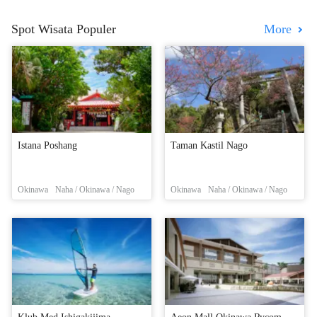
Spot Wisata Populer
More
Istana Poshang
Taman Kastil Nago
Okinawa
Naha / Okinawa / Nago
Okinawa
Naha / Okinawa / Nago