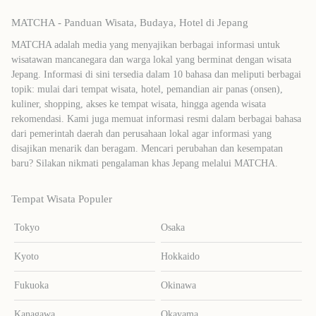
MATCHA - Panduan Wisata, Budaya, Hotel di Jepang
MATCHA adalah media yang menyajikan berbagai informasi untuk
wisatawan mancanegara dan warga lokal yang berminat dengan wisata
Jepang. Informasi di sini tersedia dalam 10 bahasa dan meliputi berbagai
topik: mulai dari tempat wisata, hotel, pemandian air panas (onsen),
kuliner, shopping, akses ke tempat wisata, hingga agenda wisata
rekomendasi. Kami juga memuat informasi resmi dalam berbagai bahasa
dari pemerintah daerah dan perusahaan lokal agar informasi yang
disajikan menarik dan beragam. Mencari perubahan dan kesempatan
baru? Silakan nikmati pengalaman khas Jepang melalui MATCHA.
Tempat Wisata Populer
Tokyo
Osaka
Kyoto
Hokkaido
Fukuoka
Okinawa
Kanagawa
Okayama