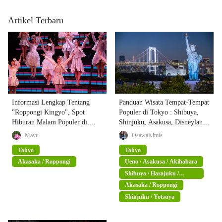
Artikel Terbaru
Informasi Lengkap Tentang
Panduan Wisata Tempat-Tempat
"Roppongi Kingyo", Spot
Populer di Tokyo : Shibuya,
Hiburan Malam Populer di
Shinjuku, Asakusa, Disneyland
Tokyo
dan Lainnya!
Mayu
OsawaKimie
Tokyo
Tokyo
Akasaka / Roppongi
Ueno / Asakusa / Akihabara
Shibuya / Harajuku /
Omotesando
Akasaka / Roppongi
Shinjuku / Yotsuya