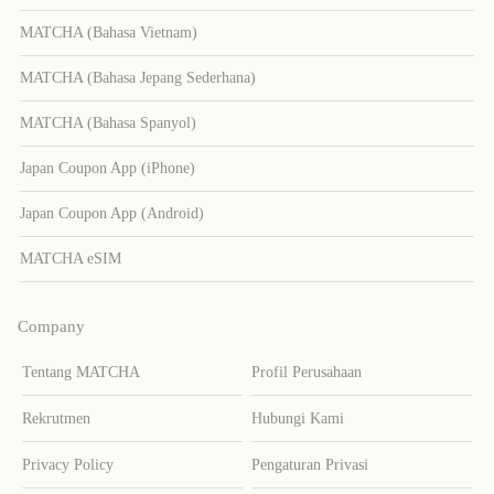
MATCHA (Bahasa Vietnam)
MATCHA (Bahasa Jepang Sederhana)
MATCHA (Bahasa Spanyol)
Japan Coupon App (iPhone)
Japan Coupon App (Android)
MATCHA eSIM
Company
Tentang MATCHA
Profil Perusahaan
Rekrutmen
Hubungi Kami
Privacy Policy
Pengaturan Privasi