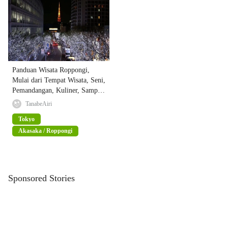
Panduan Wisata Roppongi,
Mulai dari Tempat Wisata, Seni,
Pemandangan, Kuliner, Sampai
Kehidupan Malamnya!
TanabeAiri
Tokyo
Akasaka / Roppongi
Sponsored Stories