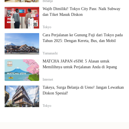
Belanja
Wajib Dimiliki! Tokyo City Pass: Naik Subway
dan Tiket Masuk Diskon
Tokyo
Cara Perjalanan ke Gunung Fuji dari Tokyo pada
Tahun 2025: Dengan Kereta, Bus, dan Mobil
Yamanashi
MATCHA JAPAN eSIM: 5 Alasan untuk
Memilihnya untuk Perjalanan Anda di Jepang
Internet
Takeya, Surga Belanja di Ueno! Jangan Lewatkan
Diskon Spesial!
Tokyo