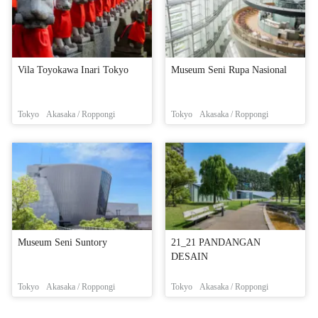
Vila Toyokawa Inari Tokyo
Museum Seni Rupa Nasional
Tokyo
Akasaka / Roppongi
Tokyo
Akasaka / Roppongi
Museum Seni Suntory
21_21 PANDANGAN
DESAIN
Tokyo
Akasaka / Roppongi
Tokyo
Akasaka / Roppongi