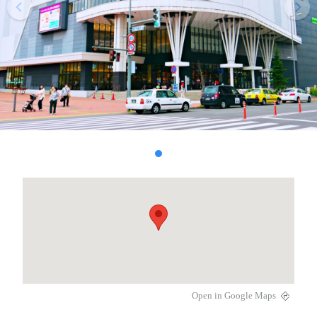
Open in Google Maps