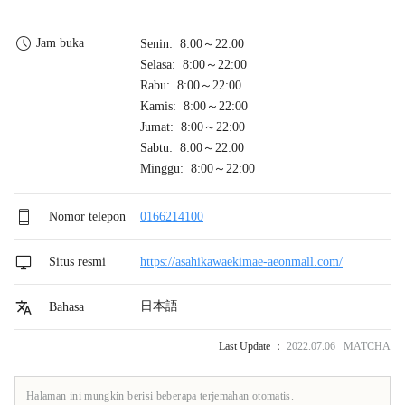
Jam buka
Senin: 8:00～22:00
Selasa: 8:00～22:00
Rabu: 8:00～22:00
Kamis: 8:00～22:00
Jumat: 8:00～22:00
Sabtu: 8:00～22:00
Minggu: 8:00～22:00
Nomor telepon
0166214100
Situs resmi
https://asahikawaekimae-aeonmall.com/
日本語
Bahasa
Last Update ：
2022.07.06 MATCHA
Halaman ini mungkin berisi beberapa terjemahan otomatis.