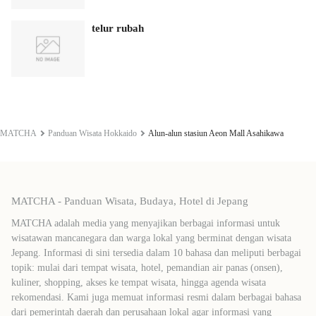
telur rubah
MATCHA
Panduan Wisata Hokkaido
Alun-alun stasiun Aeon Mall Asahikawa
MATCHA - Panduan Wisata, Budaya, Hotel di Jepang
MATCHA adalah media yang menyajikan berbagai informasi untuk
wisatawan mancanegara dan warga lokal yang berminat dengan wisata
Jepang. Informasi di sini tersedia dalam 10 bahasa dan meliputi berbagai
topik: mulai dari tempat wisata, hotel, pemandian air panas (onsen),
kuliner, shopping, akses ke tempat wisata, hingga agenda wisata
rekomendasi. Kami juga memuat informasi resmi dalam berbagai bahasa
dari pemerintah daerah dan perusahaan lokal agar informasi yang