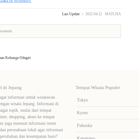
zaka.or.jp/otagiri/
Last Update ：
2022.04.22 MATCHA
otomatis.
an Keluarga Odagiri
 di Jepang
Tempat Wisata Populer
ai informasi untuk wisatawan
Tokyo
ngan wisata Jepang. Informasi di
bagai topik: mulai dari tempat
Kyoto
liner, shopping, akses ke tempat
mi juga memuat informasi resmi
Fukuoka
dan perusahaan lokal agar informasi
 perubahan dan kesempatan baru?
Kanagawa