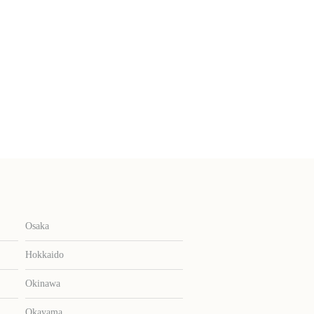
Osaka
Hokkaido
Okinawa
Okayama