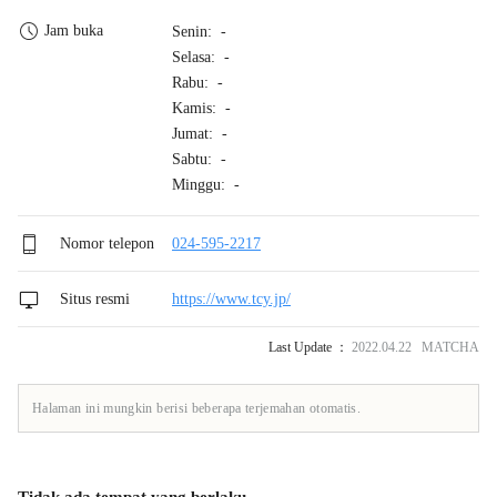
Jam buka
Senin: -
Selasa: -
Rabu: -
Kamis: -
Jumat: -
Sabtu: -
Minggu: -
Nomor telepon
024-595-2217
Situs resmi
https://www.tcy.jp/
Last Update ：
2022.04.22 MATCHA
Halaman ini mungkin berisi beberapa terjemahan otomatis.
Tidak ada tempat yang berlaku