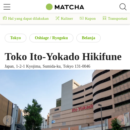
Hal yang dapat dilakukan
Kuliner
Kupon
Transportasi
Tokyo
Oshiage / Ryogoku
Belanja
Toko Ito-Yokado Hikifune
Japan, 1-2-1 Kyojima, Sumida-ku, Tokyo 131-0046