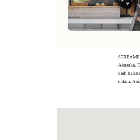
STREAMER 
Akasaka, T
oleh barist
dalam. And