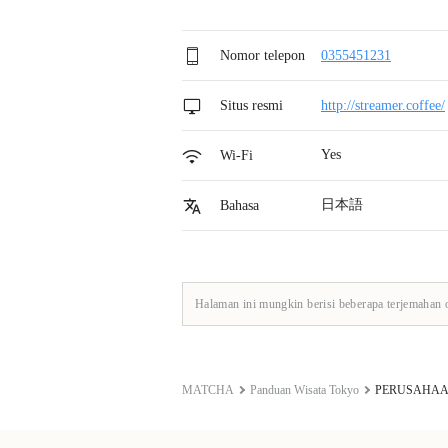
Nomor telepon
0355451231
Situs resmi
http://streamer.coffee/
Yes
Wi-Fi
日本語
Bahasa
Halaman ini mungkin berisi beberapa terjemahan 
MATCHA
Panduan Wisata Tokyo
PERUSAHAA