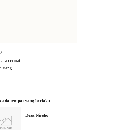
di
cara cermat
sa yang
.
k ada tempat yang berlaku
Desa Niseko