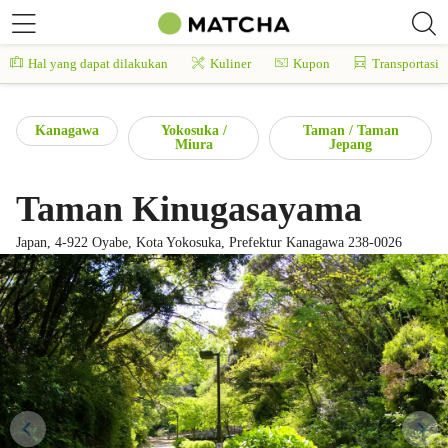
Hal yang dapat dilakukan
Kuliner
Kupon
Transportasi
Kanagawa
Yokosuka /
Taman / Taman
Miura
Jepang
Taman Kinugasayama
Japan, 4-922 Oyabe, Kota Yokosuka, Prefektur Kanagawa 238-0026