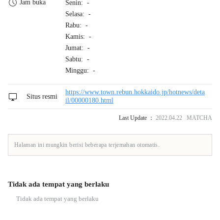
Jam buka
Senin: -
Selasa: -
Rabu: -
Kamis: -
Jumat: -
Sabtu: -
Minggu: -
https://www.town.rebun.hokkaido.jp/hotnews/deta
Situs resmi
il/00000180.html
Last Update ：
2022.04.22 MATCHA
Halaman ini mungkin berisi beberapa terjemahan otomatis.
Tidak ada tempat yang berlaku
Tidak ada tempat yang berlaku