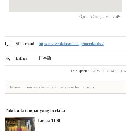
Open in Google Maps
Situs resmi
https://www.daimaru.co.jp/umedamise/
日本語
Bahasa
Last Update ：
2025.02.12 MATCHA
Halaman ini mungkin berisi beberapa terjemahan otomatis.
Tidak ada tempat yang berlaku
Lucua 1100