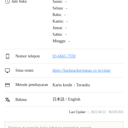
Jam buka
Senin: -
Selasa: -
Rabu: -
Kamis: -
Jumat: -
Sabtu: -
Minggu: -
Nomor telepon
03-6661-7559
Situs resmi
https://backpackersjapan.co.jp/citan/
Metode pembayaran
Kartu kredit：Tersedia
日本語 / English
Bahasa
Last Update ：
2022.04.22 MATCHA
Halaman ini mungkin berisi beberapa terjemahan otomatis.