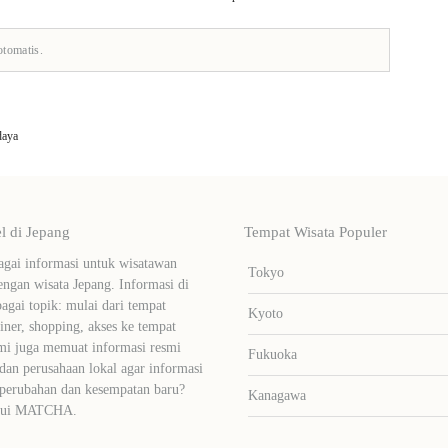
otomatis.
daya
 di Jepang
Tempat Wisata Populer
ai informasi untuk wisatawan
Tokyo
ngan wisata Jepang. Informasi di
bagai topik: mulai dari tempat
Kyoto
liner, shopping, akses ke tempat
mi juga memuat informasi resmi
Fukuoka
dan perusahaan lokal agar informasi
 perubahan dan kesempatan baru?
Kanagawa
lalui MATCHA.