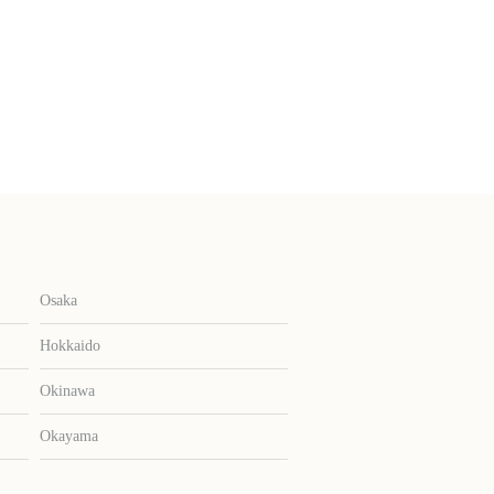
Osaka
Hokkaido
Okinawa
Okayama