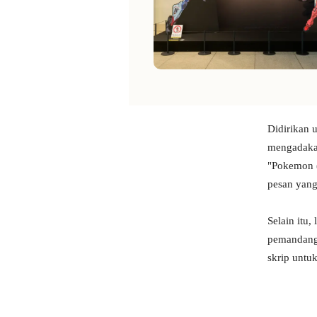
Didirikan 
mengadakan
"Pokemon (
pesan yang
Selain itu
pemandanga
skrip untu