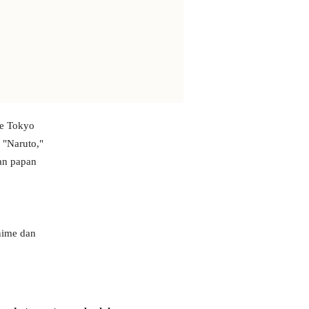
me Tokyo
 "Naruto,"
an papan
nime dan