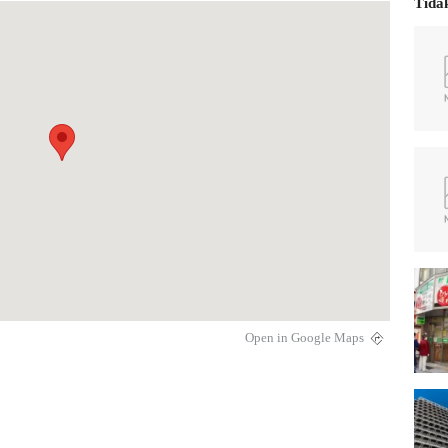
Tida
Open in Google Maps