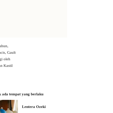
tahun,
cis, Gault
gi oleh
n Kastil
k ada tempat yang berlaku
Lentera Ozeki