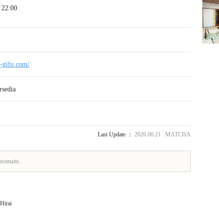
22:00
i-gifu.com/
rsedia
Last Update ：
2026.06.21 MATCHA
otomatis.
Hirai