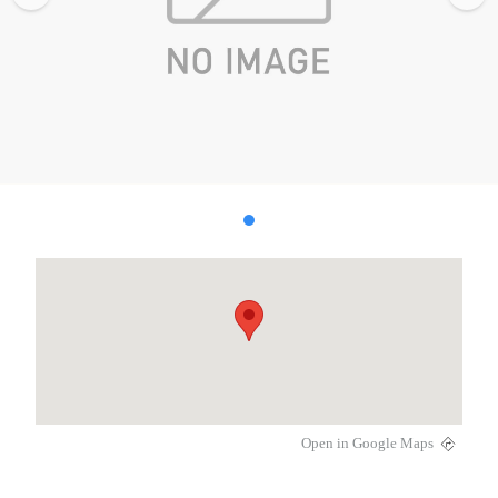
Open in Google Maps