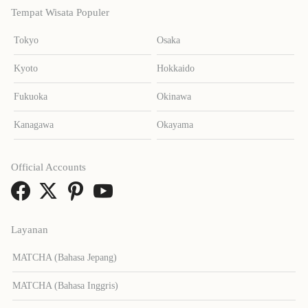
Tempat Wisata Populer
Tokyo
Osaka
Kyoto
Hokkaido
Fukuoka
Okinawa
Kanagawa
Okayama
Official Accounts
Layanan
MATCHA (Bahasa Jepang)
MATCHA (Bahasa Inggris)