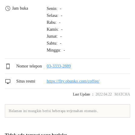
Jam buka
Senin: -
Selasa: -
Rabu: -
Kamis: -
Jumat: -
Sabtu: -
Minggu: -
Nomor telepon
03-3333-2889
Situs resmi
https://flty.obunko.com/coffee/
Last Update ：
2022.04.22 MATCHA
Halaman ini mungkin berisi beberapa terjemahan otomatis.
Tidak ada tempat yang berlaku