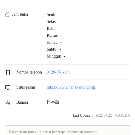
Jam buka
Senin: -
Selasa: -
Rabu: -
Kamis: -
Jumat: -
Sabtu: -
Minggu: -
Nomor telepon
0120-051-041
Situs resmi
https://www.hanakaido.co.jp/
日本語
Bahasa
Last Update ：
2022.04.22 MATCHA
Halaman ini mungkin berisi beberapa terjemahan otomatis.