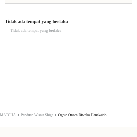
Tidak ada tempat yang berlaku
Tidak ada tempat yang berlaku
MATCHA
Panduan Wisata Shiga
Ogoto Onsen Biwako Hanakaido