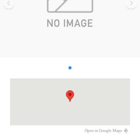
Open in Google Maps