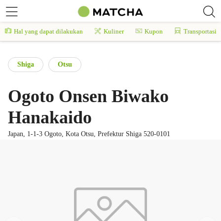
Hal yang dapat dilakukan
Kuliner
Kupon
Transportasi
Shiga
Otsu
Ogoto Onsen Biwako
Hanakaido
Japan, 1-1-3 Ogoto, Kota Otsu, Prefektur Shiga 520-0101